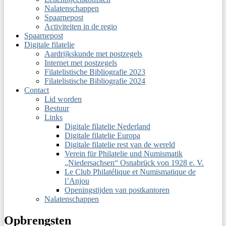
Nalatenschappen
Spaarnepost
Activiteiten in de regio
Spaarnepost
Digitale filatelie
Aardrijkskunde met postzegels
Internet met postzegels
Filatelistische Bibliografie 2023
Filatelistische Bibliografie 2024
Contact
Lid worden
Bestuur
Links
Digitale filatelie Nederland
Digitale filatelie Europa
Digitale filatelie rest van de wereld
Verein für Philatelie und Numismatik
„Niedersachsen“ Osnabrück von 1928 e. V.
Le Club Philatélique et Numismatique de
l’Anjou
Openingstijden van postkantoren
Nalatenschappen
Opbrengsten