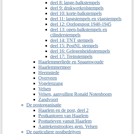
deel 8: lange-balkstempels
deel 9: drukwerkrolstempels
deel 10: korte-balkstempels
deel 11: langstempels en vlagstempels
deel 12: Oorlogspost 1940-1945
deel 13: open-balkstempels en
cilinderstempels
deel 14: TNT stempels
deel 15: PostNL stempels
deel 16: Gelegenheidsstemspels
deel 17: Treinstempels
Haarlemmerliede en Spaarnwoude
Haarlemmermeer
Heemstede
Overveen
Vogelenzang
Velsen
Velsen, aanvulling Ronald Notenboom
Zandvoort
De postorganisatie
Haarlem en de post, deel 2
Postkantoren van Haarlem
Posttarieven vanuit Haarlem
Aantekenstrookjes gem. Velsen
De particuliere postbedrijven