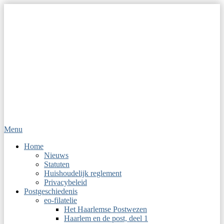
Menu
Op Hoop van Zegels
Vereniging van filatelisten
Primair
Home
Nieuws
menu
Statuten
Huishoudelijk reglement
Privacybeleid
Postgeschiedenis
eo-filatelie
Het Haarlemse Postwezen
Haarlem en de post, deel 1