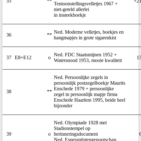
35
**
+2
Tentoonstellingsvelletjes 1967 +
niet-geteld allerlei
in insteekboekje
Ned. Moderne velletjes, boekjes en
36
**
hangmapjes in grote sigarenkist
Ned. FDC Staatsmijnen 1952 +
37
E8+E12
o
1
Watersnood 1953, mooie kwaliteit
Ned. Persoonlijke zegels in
persoonlijk postzegelboekje Maurits
Enschede 1979 + persoonlijke
38
**
zegel in persoonlijk mapje firma
Enschede Haarlem 1995, beide heel
bijzonder
Ned. Olympiade 1928 met
Stadionstempel op
39
o
herinneringsdocument
Ned. Esperantistengenootschap,