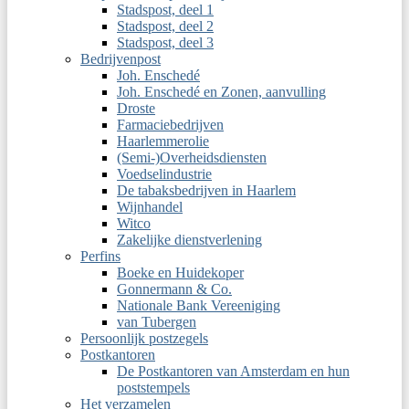
Stadspost, deel 1
Stadspost, deel 2
Stadspost, deel 3
Bedrijvenpost
Joh. Enschedé
Joh. Enschedé en Zonen, aanvulling
Droste
Farmaciebedrijven
Haarlemmerolie
(Semi-)Overheidsdiensten
Voedselindustrie
De tabaksbedrijven in Haarlem
Wijnhandel
Witco
Zakelijke dienstverlening
Perfins
Boeke en Huidekoper
Gonnermann & Co.
Nationale Bank Vereeniging
van Tubergen
Persoonlijk postzegels
Postkantoren
De Postkantoren van Amsterdam en hun
poststempels
Het verzamelen