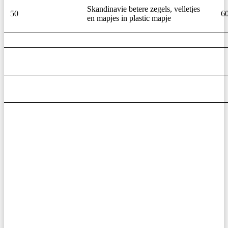
Skandinavie betere zegels, velletjes
50
6
en mapjes in plastic mapje
Primaire
zijbalk
widget
gebied