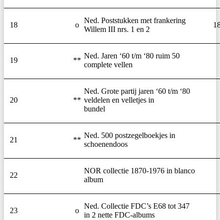
Ned. Poststukken met frankering
18
o
1
Willem III nrs. 1 en 2
Ned. Jaren ‘60 t/m ‘80 ruim 50
19
**
complete vellen
Ned. Grote partij jaren ‘60 t/m ‘80
20
**
veldelen en velletjes in
bundel
Ned. 500 postzegelboekjes in
21
**
schoenendoos
NOR collectie 1870-1976 in blanco
22
album
Ned. Collectie FDC’s E68 tot 347
23
o
in 2 nette FDC-albums