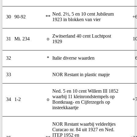
Ned. 2½, 5 en 10 cent Jubileum
30
90-92
**
+
1923 in blokken van vier
Zwitserland 40 cent Luchtpost
31
Mi. 234
o
1
1929
32
*
Italie diverse waarden
33
NOR Restant in plastic mapje
Ned. 5 en 10 cent Willem III 1852
waarbij 11 kleinrondstempels op
34
1-2
o
+
Bontkraag- en Cijferzegels op
insteekkaartje
NOR Restant waarbij veldeeltjes
Curacao nr. 84 uit 1927 en Ned.
ITEP 1952 en