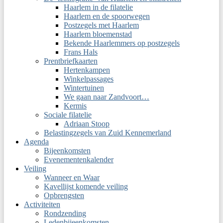
Haarlem in de filatelie
Haarlem en de spoorwegen
Postzegels met Haarlem
Haarlem bloemenstad
Bekende Haarlemmers op postzegels
Frans Hals
Prentbriefkaarten
Hertenkampen
Winkelpassages
Wintertuinen
We gaan naar Zandvoort…
Kermis
Sociale filatelie
Adriaan Stoop
Belastingzegels van Zuid Kennemerland
Agenda
Bijeenkomsten
Evenementenkalender
Veiling
Wanneer en Waar
Kavellijst komende veiling
Opbrengsten
Activiteiten
Rondzending
Ledenbijeenkomsten