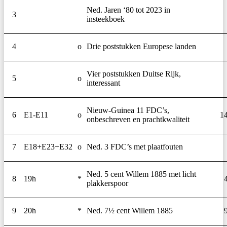
Ned. Jaren ‘80 tot 2023 in
3
insteekboek
4
o
Drie poststukken Europese landen
Vier poststukken Duitse Rijk,
5
o
interessant
Nieuw-Guinea 11 FDC’s,
6
E1-E11
o
1
onbeschreven en prachtkwaliteit
7
E18+E23+E32
o
Ned. 3 FDC’s met plaatfouten
Ned. 5 cent Willem 1885 met licht
8
19h
*
plakkerspoor
9
20h
*
Ned. 7½ cent Willem 1885