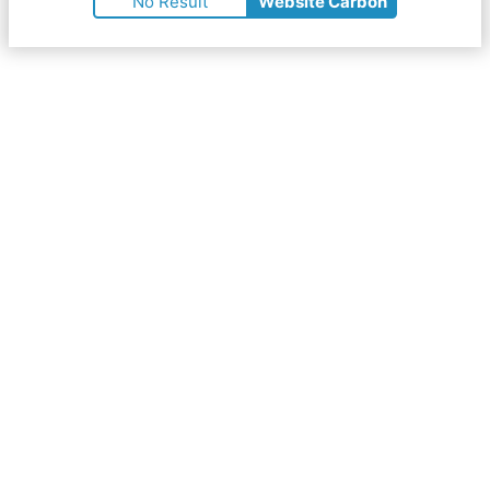
No Result
Website Carbon
Scroll
naar
boven