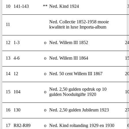
10
141-143
**
Ned. Kind 1924
Ned. Collectie 1852-1958 mooie
11
kwaliteit in luxe Importa-album
12
1-3
o
Ned. Willem III 1852
2
13
4-6
o
Ned. Willem III 1864
1
14
12
o
Ned. 50 cent Willem III 1867
2
Ned. 2,50 gulden opdruk op 10
15
104
o
1
gulden Nooduitgifte 1920
16
130
o
Ned. 2,50 gulden Jubileum 1923
2
17
R82-R89
o
Ned. Kind roltanding 1929 en 1930