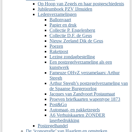
Op Hoop van Zegels en haar postgeschiedenis
Jubileumboek PZV IJmuiden
Ledenverzamelingen
Ballonvaart
Papier en druk
Collectie P. Engelenberg
Collectie D.F. de Geus
Nieuw Zeeland Dik de Geus
Poezen
Raketpost
Lezing zondagbestelling
Een postzegelverzameling als een
kunstwerk
Fameuze OHvZ verzamelaars: Arthur
Steegh
Arthur Steegh’s postzegelverzameling van
de Spaanse Burgeroorlog
Jacques van Zandvoort Postaumaat
Proeven briefkaarten wapentype 1873
Post&Go
Automaat- en pakketzegels
A6 Verhuiskaarten ZONDER
laserbedrukking
Postzegelhandel
De ‘iconografie’ van Haarlem en omstreken