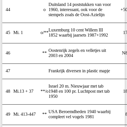
Duitsland 14 poststukken van voor
44
o
1960, interessant, ook voor de
+5
stempels zoals de Oost-Azielijn
Luxemburg 10 cent Willem III
45
Mi. 1
o/**
1
1852 waarbij jaarsets 1987+1992
Oostenrijk zegels en velletjes uit
46
**
N
2003 en 2004
47
Frankrijk diversen in plastic mapje
Israel 20 m. Nieuwjaar met tab
48
Mi.13 + 37
**/o
1948 en 100 pr. Luchtpost met tab
1
1950
USA Beroemdheden 1940 waarbij
49
Mi. 413-447
**
compleet vel vogels 1981