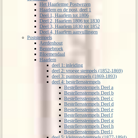
Het Haarlemse Postwezen
Haarlem en de post, deel 1
Deel 1, Haarlem tot 1806
Deel 2, Haarlem 1806 tot 1830
Deel 3, Haarlem 1830 tot 1852
Deel 4, Haarlem aanvullingen
Poststempels
Aerdenhout
Bennebroek
Bloemendaal
Haarlem
deel 1: inleiding
deel 2: vroege stempels (1852-1869)
deel 3: puntstempels (1869-1893)
deel 4: bestellersstempels
Bestellersstempels Deel a
Bestellersstempels Deel b
Bestellersstempels Deel c
Bestellersstempels Deel d
Bestellersstempels Deel e
Bestellersstempels Deel f
Bestellersstempels Deel g
Bestellersstempels Deel h
Bestellersstempels Deel i
deel 5: kleinrondstempels (1877-1894)