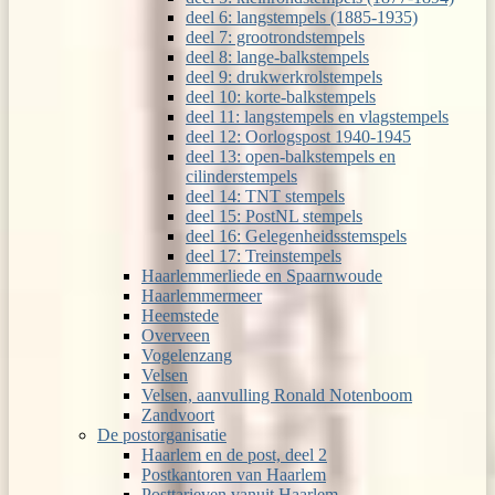
deel 6: langstempels (1885-1935)
deel 7: grootrondstempels
deel 8: lange-balkstempels
deel 9: drukwerkrolstempels
deel 10: korte-balkstempels
deel 11: langstempels en vlagstempels
deel 12: Oorlogspost 1940-1945
deel 13: open-balkstempels en
cilinderstempels
deel 14: TNT stempels
deel 15: PostNL stempels
deel 16: Gelegenheidsstemspels
deel 17: Treinstempels
Haarlemmerliede en Spaarnwoude
Haarlemmermeer
Heemstede
Overveen
Vogelenzang
Velsen
Velsen, aanvulling Ronald Notenboom
Zandvoort
De postorganisatie
Haarlem en de post, deel 2
Postkantoren van Haarlem
Posttarieven vanuit Haarlem