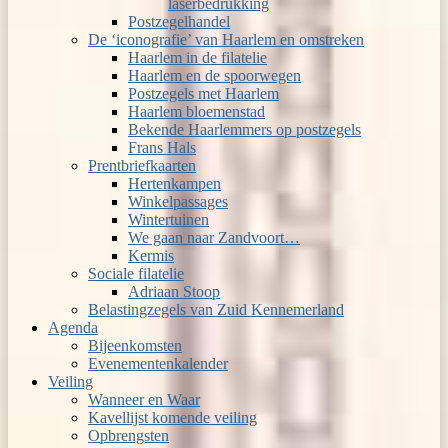
laserbedrukking
Postzegelhandel
De ‘iconografie’ van Haarlem en omstreken
Haarlem in de filatelie
Haarlem en de spoorwegen
Postzegels met Haarlem
Haarlem bloemenstad
Bekende Haarlemmers op postzegels
Frans Hals
Prentbriefkaarten
Hertenkampen
Winkelpassages
Wintertuinen
We gaan naar Zandvoort…
Kermis
Sociale filatelie
Adriaan Stoop
Belastingzegels van Zuid Kennemerland
Agenda
Bijeenkomsten
Evenementenkalender
Veiling
Wanneer en Waar
Kavellijst komende veiling
Opbrengsten