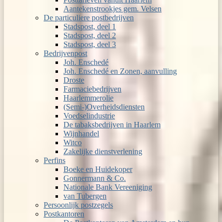
Aantekenstrookjes gem. Velsen
De particuliere postbedrijven
Stadspost, deel 1
Stadspost, deel 2
Stadspost, deel 3
Bedrijvenpost
Joh. Enschedé
Joh. Enschedé en Zonen, aanvulling
Droste
Farmaciebedrijven
Haarlemmerolie
(Semi-)Overheidsdiensten
Voedselindustrie
De tabaksbedrijven in Haarlem
Wijnhandel
Witco
Zakelijke dienstverlening
Perfins
Boeke en Huidekoper
Gonnermann & Co.
Nationale Bank Vereeniging
van Tubergen
Persoonlijk postzegels
Postkantoren