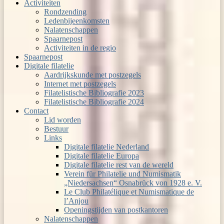
Activiteiten
Rondzending
Ledenbijeenkomsten
Nalatenschappen
Spaarnepost
Activiteiten in de regio
Spaarnepost
Digitale filatelie
Aardrijkskunde met postzegels
Internet met postzegels
Filatelistische Bibliografie 2023
Filatelistische Bibliografie 2024
Contact
Lid worden
Bestuur
Links
Digitale filatelie Nederland
Digitale filatelie Europa
Digitale filatelie rest van de wereld
Verein für Philatelie und Numismatik
„Niedersachsen“ Osnabrück von 1928 e. V.
Le Club Philatélique et Numismatique de
l’Anjou
Openingstijden van postkantoren
Nalatenschappen