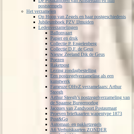
De Postkantoren van Amsterdam en hun
poststempels
Het verzamelen
Op Hoop van Zegels en haar postgeschiedenis
Jubileumboek PZV IJmuiden
Ledenverzamelingen
Ballonvaart
Papier en druk
Collectie P. Engelenberg
Collectie D.F. de Geus
Nieuw Zeeland Dik de Geus
Poezen
Raketpost
Lezing zondagbestelling
Een postzegelverzameling als een
kunstwerk
Fameuze OHvZ verzamelaars: Arthur
Steegh
Arthur Steegh’s postzegelverzameling van
de Spaanse Burgeroorlog
Jacques van Zandvoort Postaumaat
Proeven briefkaarten wapentype 1873
Post&Go
Automaat- en pakketzegels
A6 Verhuiskaarten ZONDER