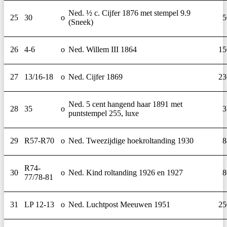
Ned. ½ c. Cijfer 1876 met stempel 9.9
25
30
o
5
(Sneek)
26
4-6
o
Ned. Willem III 1864
15
27
13/16-18
o
Ned. Cijfer 1869
23
Ned. 5 cent hangend haar 1891 met
28
35
o
3
puntstempel 255, luxe
29
R57-R70
o
Ned. Tweezijdige hoekroltanding 1930
8
R74-
30
o
Ned. Kind roltanding 1926 en 1927
8
77/78-81
31
LP 12-13
o
Ned. Luchtpost Meeuwen 1951
25