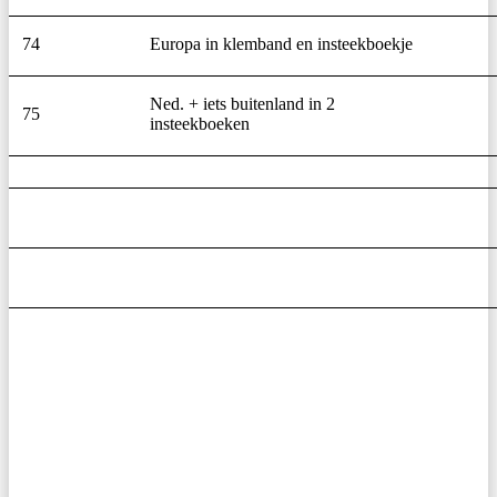
74
Europa in klemband en insteekboekje
Ned. + iets buitenland in 2
75
insteekboeken
Primaire
zijbalk
widget
gebied