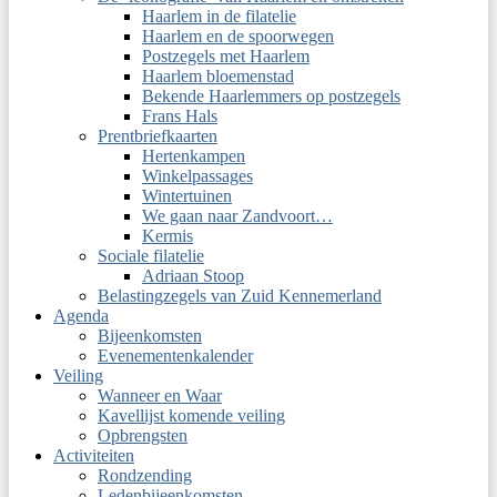
Haarlem in de filatelie
Haarlem en de spoorwegen
Postzegels met Haarlem
Haarlem bloemenstad
Bekende Haarlemmers op postzegels
Frans Hals
Prentbriefkaarten
Hertenkampen
Winkelpassages
Wintertuinen
We gaan naar Zandvoort…
Kermis
Sociale filatelie
Adriaan Stoop
Belastingzegels van Zuid Kennemerland
Agenda
Bijeenkomsten
Evenementenkalender
Veiling
Wanneer en Waar
Kavellijst komende veiling
Opbrengsten
Activiteiten
Rondzending
Ledenbijeenkomsten