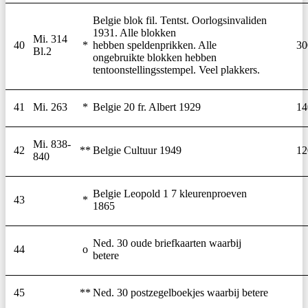
Belgie blok fil. Tentst. Oorlogsinvaliden
1931. Alle blokken
Mi. 314
40
*
hebben speldenprikken. Alle
30
Bl.2
ongebruikte blokken hebben
tentoonstellingsstempel. Veel plakkers.
41
Mi. 263
*
Belgie 20 fr. Albert 1929
14
Mi. 838-
42
**
Belgie Cultuur 1949
12
840
Belgie Leopold 1 7 kleurenproeven
43
*
1865
Ned. 30 oude briefkaarten waarbij
44
o
betere
45
**
Ned. 30 postzegelboekjes waarbij betere