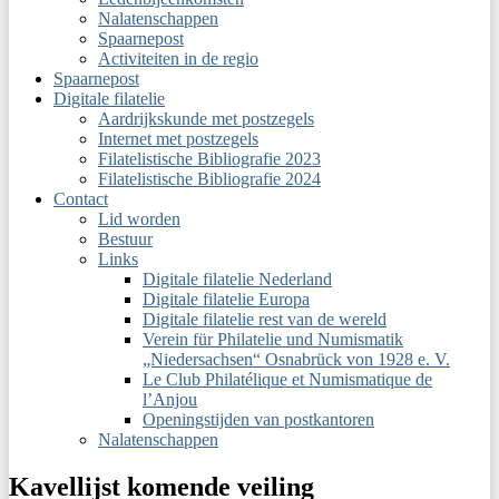
Nalatenschappen
Spaarnepost
Activiteiten in de regio
Spaarnepost
Digitale filatelie
Aardrijkskunde met postzegels
Internet met postzegels
Filatelistische Bibliografie 2023
Filatelistische Bibliografie 2024
Contact
Lid worden
Bestuur
Links
Digitale filatelie Nederland
Digitale filatelie Europa
Digitale filatelie rest van de wereld
Verein für Philatelie und Numismatik
„Niedersachsen“ Osnabrück von 1928 e. V.
Le Club Philatélique et Numismatique de
l’Anjou
Openingstijden van postkantoren
Nalatenschappen
Kavellijst komende veiling