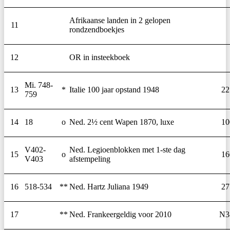
Afrikaanse landen in 2 gelopen
11
rondzendboekjes
12
OR in insteekboek
Mi. 748-
13
*
Italie 100 jaar opstand 1948
22
759
14
18
o
Ned. 2½ cent Wapen 1870, luxe
10
V402-
Ned. Legioenblokken met 1-ste dag
15
o
16
V403
afstempeling
16
518-534
**
Ned. Hartz Juliana 1949
27
17
**
Ned. Frankeergeldig voor 2010
N3