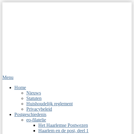
Menu
Op Hoop van Zegels
Vereniging van filatelisten
Primair
Home
Nieuws
menu
Statuten
Huishoudelijk reglement
Privacybeleid
Postgeschiedenis
eo-filatelie
Het Haarlemse Postwezen
Haarlem en de post, deel 1