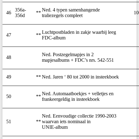
356a-
Ned. 4 typen samenhangende
46
**
10
356d
traliezegels compleet
Luchtpostbladen in zakje waarbij leeg
47
**
FDC-album
Ned. Postzegelmapjes in 2
48
mapjesalbums + FDC’s nrs. 542-551
49
**
Ned. Jaren ‘ 80 tot 2000 in insteekboek
Ned. Automaatboekjes + velletjes en
50
**
frankeergeldig in insteekboek
Ned. Eenvoudige collectie 1990-2003
51
**
waarvan iets nominaal in
UNIE-album