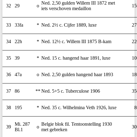
Ned. 2,50 gulden Willem III 1872 met
32
29
o
15
iets verschoven medaillon
33
33fa
*
Ned. 2½ c. Cijfer 1889, luxe
27
34
22h
*
Ned. 12½ c. Willem III 1875 B-kam
22
35
39
*
Ned. 15 c. hangend haar 1891, luxe
10
36
47a
o
Ned. 2,50 gulden hangend haar 1893
18
37
86
**
Ned. 5+5 c. Tuberculose 1906
35
38
195
*
Ned. 35 c. Wilhelmina Veth 1926, luxe
8
Mi. 287
Belgie blok fil. Tentoonstelling 1930
39
o
30
Bl.1
met gebreken