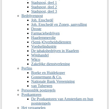
Stadspost, deel 1
Stadspost, deel 2
Stadspost, deel 3
Bedrijvenpost
Joh. Enschedé
Joh. Enschedé en Zonen, aanvulling
Droste
Farmaciebedrijven
Haarlemmerolie
(Semi-)Overheidsdiensten
Voedselindustrie
De tabaksbedrijven in Haarlem
Wijnhandel
Witco
Zakelijke dienstverlening
Perfins
Boeke en Huidekoper
Gonnermann & Co.
Nationale Bank Vereeniging
van Tubergen
Persoonlijk postzegels
Postkantoren
De Postkantoren van Amsterdam en hun
poststempels
Het verzamelen