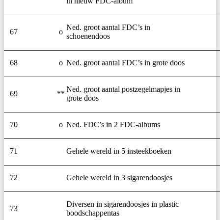
in nieuw FDC-album
Ned. groot aantal FDC’s in
67
o
schoenendoos
68
o
Ned. groot aantal FDC’s in grote doos
Ned. groot aantal postzegelmapjes in
69
**
grote doos
70
o
Ned. FDC’s in 2 FDC-albums
71
Gehele wereld in 5 insteekboeken
72
Gehele wereld in 3 sigarendoosjes
Diversen in sigarendoosjes in plastic
73
boodschappentas