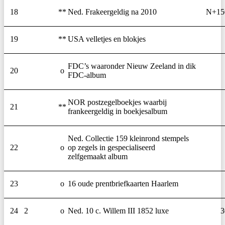
18
**
Ned. Frakeergeldig na 2010
N+15
19
**
USA velletjes en blokjes
FDC’s waaronder Nieuw Zeeland in dik
20
o
FDC-album
NOR postzegelboekjes waarbij
21
**
frankeergeldig in boekjesalbum
Ned. Collectie 159 kleinrond stempels
22
o
op zegels in gespecialiseerd
zelfgemaakt album
23
o
16 oude prentbriefkaarten Haarlem
24
2
o
Ned. 10 c. Willem III 1852 luxe
3