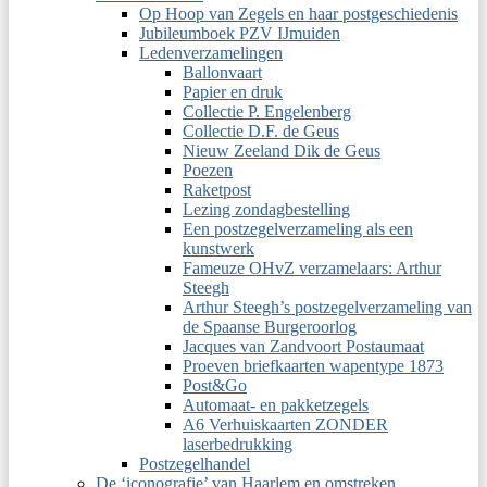
Op Hoop van Zegels en haar postgeschiedenis
Jubileumboek PZV IJmuiden
Ledenverzamelingen
Ballonvaart
Papier en druk
Collectie P. Engelenberg
Collectie D.F. de Geus
Nieuw Zeeland Dik de Geus
Poezen
Raketpost
Lezing zondagbestelling
Een postzegelverzameling als een
kunstwerk
Fameuze OHvZ verzamelaars: Arthur
Steegh
Arthur Steegh’s postzegelverzameling van
de Spaanse Burgeroorlog
Jacques van Zandvoort Postaumaat
Proeven briefkaarten wapentype 1873
Post&Go
Automaat- en pakketzegels
A6 Verhuiskaarten ZONDER
laserbedrukking
Postzegelhandel
De ‘iconografie’ van Haarlem en omstreken