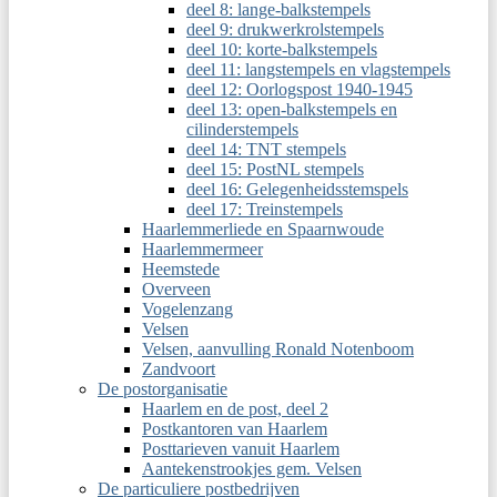
deel 8: lange-balkstempels
deel 9: drukwerkrolstempels
deel 10: korte-balkstempels
deel 11: langstempels en vlagstempels
deel 12: Oorlogspost 1940-1945
deel 13: open-balkstempels en
cilinderstempels
deel 14: TNT stempels
deel 15: PostNL stempels
deel 16: Gelegenheidsstemspels
deel 17: Treinstempels
Haarlemmerliede en Spaarnwoude
Haarlemmermeer
Heemstede
Overveen
Vogelenzang
Velsen
Velsen, aanvulling Ronald Notenboom
Zandvoort
De postorganisatie
Haarlem en de post, deel 2
Postkantoren van Haarlem
Posttarieven vanuit Haarlem
Aantekenstrookjes gem. Velsen
De particuliere postbedrijven