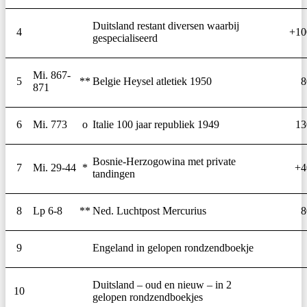
Duitsland restant diversen waarbij
4
+10
gespecialiseerd
Mi. 867-
5
**
Belgie Heysel atletiek 1950
8
871
6
Mi. 773
o
Italie 100 jaar republiek 1949
13
Bosnie-Herzogowina met private
7
Mi. 29-44
*
+4
tandingen
8
Lp 6-8
**
Ned. Luchtpost Mercurius
8
9
Engeland in gelopen rondzendboekje
Duitsland – oud en nieuw – in 2
10
gelopen rondzendboekjes