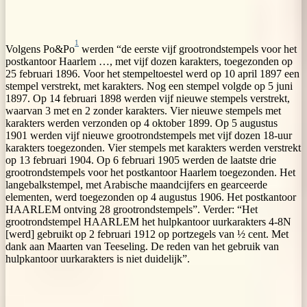
1
Volgens Po&Po
werden “de eerste vijf grootrondstempels voor het
postkantoor Haarlem …, met vijf dozen karakters, toegezonden op
25 februari 1896. Voor het stempeltoestel werd op 10 april 1897 een
stempel verstrekt, met karakters. Nog een stempel volgde op 5 juni
1897. Op 14 februari 1898 werden vijf nieuwe stempels verstrekt,
waarvan 3 met en 2 zonder karakters. Vier nieuwe stempels met
karakters werden verzonden op 4 oktober 1899. Op 5 augustus
1901 werden vijf nieuwe grootrondstempels met vijf dozen 18-uur
karakters toegezonden. Vier stempels met karakters werden verstrekt
op 13 februari 1904. Op 6 februari 1905 werden de laatste drie
grootrondstempels voor het postkantoor Haarlem toegezonden. Het
langebalkstempel, met Arabische maandcijfers en gearceerde
elementen, werd toegezonden op 4 augustus 1906. Het postkantoor
HAARLEM ontving 28 grootrondstempels”. Verder: “Het
grootrondstempel HAARLEM het hulpkantoor uurkarakters 4-8N
[werd] gebruikt op 2 februari 1912 op portzegels van ½ cent. Met
dank aan Maarten van Teeseling. De reden van het gebruik van
hulpkantoor uurkarakters is niet duidelijk”.