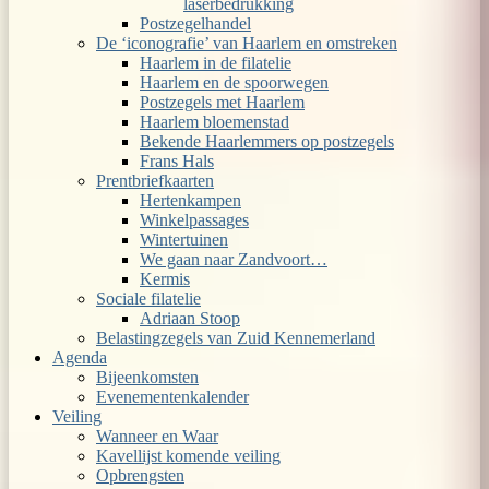
laserbedrukking
Postzegelhandel
De ‘iconografie’ van Haarlem en omstreken
Haarlem in de filatelie
Haarlem en de spoorwegen
Postzegels met Haarlem
Haarlem bloemenstad
Bekende Haarlemmers op postzegels
Frans Hals
Prentbriefkaarten
Hertenkampen
Winkelpassages
Wintertuinen
We gaan naar Zandvoort…
Kermis
Sociale filatelie
Adriaan Stoop
Belastingzegels van Zuid Kennemerland
Agenda
Bijeenkomsten
Evenementenkalender
Veiling
Wanneer en Waar
Kavellijst komende veiling
Opbrengsten