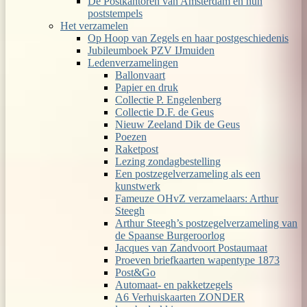
De Postkantoren van Amsterdam en hun
poststempels
Het verzamelen
Op Hoop van Zegels en haar postgeschiedenis
Jubileumboek PZV IJmuiden
Ledenverzamelingen
Ballonvaart
Papier en druk
Collectie P. Engelenberg
Collectie D.F. de Geus
Nieuw Zeeland Dik de Geus
Poezen
Raketpost
Lezing zondagbestelling
Een postzegelverzameling als een
kunstwerk
Fameuze OHvZ verzamelaars: Arthur
Steegh
Arthur Steegh’s postzegelverzameling van
de Spaanse Burgeroorlog
Jacques van Zandvoort Postaumaat
Proeven briefkaarten wapentype 1873
Post&Go
Automaat- en pakketzegels
A6 Verhuiskaarten ZONDER