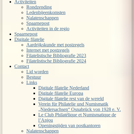
Activiteiten
Rondzending
Ledenbijeenkomsten
Nalatenschappen
Spaarnepost
Activiteiten in de regio
Spaarnepost
Digitale filatelie
Aardrijkskunde met postzegels
Internet met postzegels
Filatelistische Bibliografie 2023
Filatelistische Bibliografie 2024
Contact
Lid worden
Bestuur
Links
Digitale filatelie Nederland
Digitale filatelie Europa
Digitale filatelie rest van de wereld
Verein für Philatelie und Numismatik
„Niedersachsen“ Osnabrück von 1928 e. V.
Le Club Philatélique et Numismatique de
l’Anjou
Openingstijden van postkantoren
Nalatenschappen