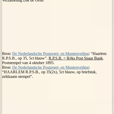
Verzameling Dik de Geus
Bron:
De Nederlandsche Postzegel- en Muntenveiling
: “Haarlem
R.P.S.B., op 35, 5ct blauw”.
R.P.S.B. = Rijks Post Spaar Bank
.
Poststempel van 4 oktober 1895.
Bron:
De Nederlandsche Postzegel- en Muntenveiling
:
“HAARLEM R.P.S.B., op 35(2x), 5ct blauw, op briefstuk,
zeldzaam stempel”.