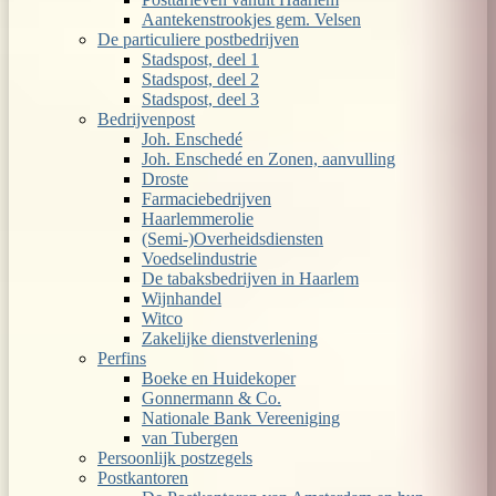
Aantekenstrookjes gem. Velsen
De particuliere postbedrijven
Stadspost, deel 1
Stadspost, deel 2
Stadspost, deel 3
Bedrijvenpost
Joh. Enschedé
Joh. Enschedé en Zonen, aanvulling
Droste
Farmaciebedrijven
Haarlemmerolie
(Semi-)Overheidsdiensten
Voedselindustrie
De tabaksbedrijven in Haarlem
Wijnhandel
Witco
Zakelijke dienstverlening
Perfins
Boeke en Huidekoper
Gonnermann & Co.
Nationale Bank Vereeniging
van Tubergen
Persoonlijk postzegels
Postkantoren