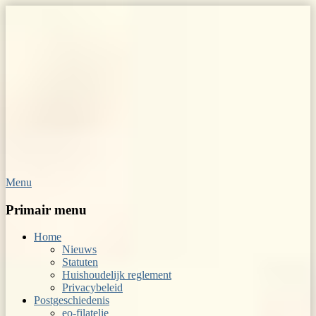
Menu
Op Hoop van Zegels
Vereniging van filatelisten
Primair menu
Home
Nieuws
Statuten
Huishoudelijk reglement
Privacybeleid
Postgeschiedenis
eo-filatelie