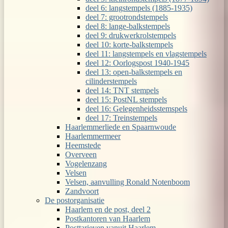
deel 6: langstempels (1885-1935)
deel 7: grootrondstempels
deel 8: lange-balkstempels
deel 9: drukwerkrolstempels
deel 10: korte-balkstempels
deel 11: langstempels en vlagstempels
deel 12: Oorlogspost 1940-1945
deel 13: open-balkstempels en
cilinderstempels
deel 14: TNT stempels
deel 15: PostNL stempels
deel 16: Gelegenheidsstemspels
deel 17: Treinstempels
Haarlemmerliede en Spaarnwoude
Haarlemmermeer
Heemstede
Overveen
Vogelenzang
Velsen
Velsen, aanvulling Ronald Notenboom
Zandvoort
De postorganisatie
Haarlem en de post, deel 2
Postkantoren van Haarlem
Posttarieven vanuit Haarlem