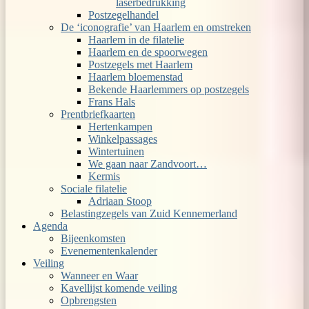
laserbedrukking
Postzegelhandel
De ‘iconografie’ van Haarlem en omstreken
Haarlem in de filatelie
Haarlem en de spoorwegen
Postzegels met Haarlem
Haarlem bloemenstad
Bekende Haarlemmers op postzegels
Frans Hals
Prentbriefkaarten
Hertenkampen
Winkelpassages
Wintertuinen
We gaan naar Zandvoort…
Kermis
Sociale filatelie
Adriaan Stoop
Belastingzegels van Zuid Kennemerland
Agenda
Bijeenkomsten
Evenementenkalender
Veiling
Wanneer en Waar
Kavellijst komende veiling
Opbrengsten