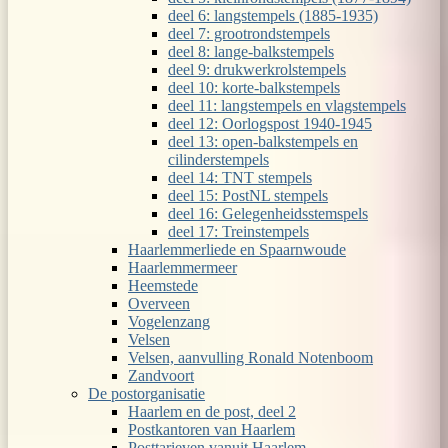
deel 6: langstempels (1885-1935)
deel 7: grootrondstempels
deel 8: lange-balkstempels
deel 9: drukwerkrolstempels
deel 10: korte-balkstempels
deel 11: langstempels en vlagstempels
deel 12: Oorlogspost 1940-1945
deel 13: open-balkstempels en
cilinderstempels
deel 14: TNT stempels
deel 15: PostNL stempels
deel 16: Gelegenheidsstemspels
deel 17: Treinstempels
Haarlemmerliede en Spaarnwoude
Haarlemmermeer
Heemstede
Overveen
Vogelenzang
Velsen
Velsen, aanvulling Ronald Notenboom
Zandvoort
De postorganisatie
Haarlem en de post, deel 2
Postkantoren van Haarlem
Posttarieven vanuit Haarlem