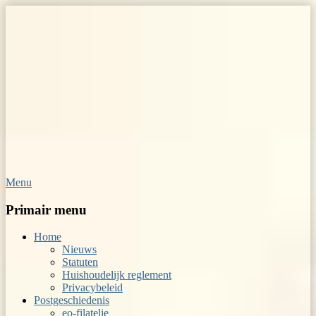
Menu
Op Hoop van Zegels
Vereniging van filatelisten
Primair menu
Home
Nieuws
Statuten
Huishoudelijk reglement
Privacybeleid
Postgeschiedenis
eo-filatelie