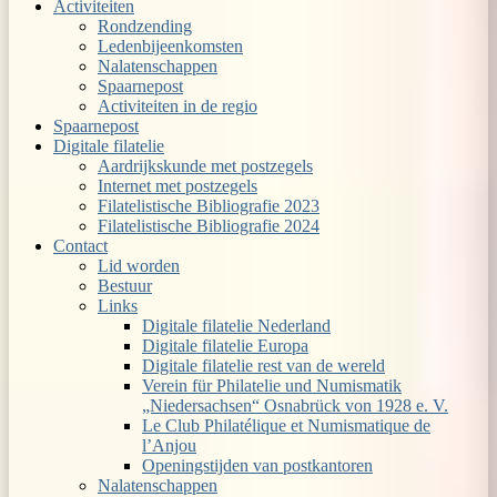
Activiteiten
Rondzending
Ledenbijeenkomsten
Nalatenschappen
Spaarnepost
Activiteiten in de regio
Spaarnepost
Digitale filatelie
Aardrijkskunde met postzegels
Internet met postzegels
Filatelistische Bibliografie 2023
Filatelistische Bibliografie 2024
Contact
Lid worden
Bestuur
Links
Digitale filatelie Nederland
Digitale filatelie Europa
Digitale filatelie rest van de wereld
Verein für Philatelie und Numismatik
„Niedersachsen“ Osnabrück von 1928 e. V.
Le Club Philatélique et Numismatique de
l’Anjou
Openingstijden van postkantoren
Nalatenschappen