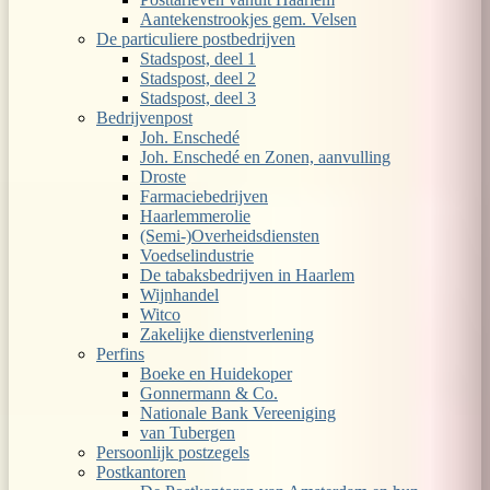
Aantekenstrookjes gem. Velsen
De particuliere postbedrijven
Stadspost, deel 1
Stadspost, deel 2
Stadspost, deel 3
Bedrijvenpost
Joh. Enschedé
Joh. Enschedé en Zonen, aanvulling
Droste
Farmaciebedrijven
Haarlemmerolie
(Semi-)Overheidsdiensten
Voedselindustrie
De tabaksbedrijven in Haarlem
Wijnhandel
Witco
Zakelijke dienstverlening
Perfins
Boeke en Huidekoper
Gonnermann & Co.
Nationale Bank Vereeniging
van Tubergen
Persoonlijk postzegels
Postkantoren