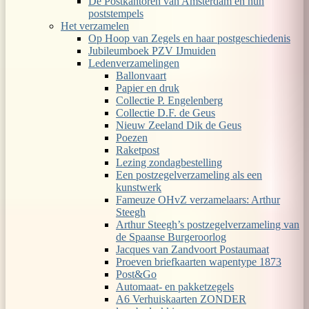
De Postkantoren van Amsterdam en hun
poststempels
Het verzamelen
Op Hoop van Zegels en haar postgeschiedenis
Jubileumboek PZV IJmuiden
Ledenverzamelingen
Ballonvaart
Papier en druk
Collectie P. Engelenberg
Collectie D.F. de Geus
Nieuw Zeeland Dik de Geus
Poezen
Raketpost
Lezing zondagbestelling
Een postzegelverzameling als een
kunstwerk
Fameuze OHvZ verzamelaars: Arthur
Steegh
Arthur Steegh’s postzegelverzameling van
de Spaanse Burgeroorlog
Jacques van Zandvoort Postaumaat
Proeven briefkaarten wapentype 1873
Post&Go
Automaat- en pakketzegels
A6 Verhuiskaarten ZONDER