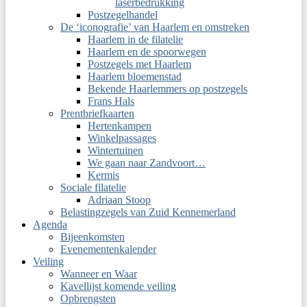
laserbedrukking
Postzegelhandel
De ‘iconografie’ van Haarlem en omstreken
Haarlem in de filatelie
Haarlem en de spoorwegen
Postzegels met Haarlem
Haarlem bloemenstad
Bekende Haarlemmers op postzegels
Frans Hals
Prentbriefkaarten
Hertenkampen
Winkelpassages
Wintertuinen
We gaan naar Zandvoort…
Kermis
Sociale filatelie
Adriaan Stoop
Belastingzegels van Zuid Kennemerland
Agenda
Bijeenkomsten
Evenementenkalender
Veiling
Wanneer en Waar
Kavellijst komende veiling
Opbrengsten