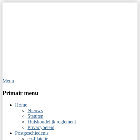
Menu
Op Hoop van Zegels
Vereniging van filatelisten
Primair menu
Home
Nieuws
Statuten
Huishoudelijk reglement
Privacybeleid
Postgeschiedenis
eo-filatelie