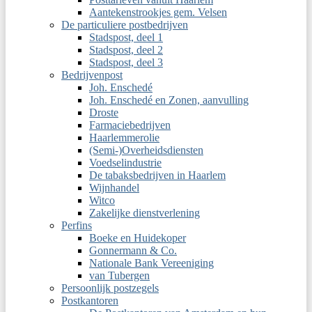
Aantekenstrookjes gem. Velsen
De particuliere postbedrijven
Stadspost, deel 1
Stadspost, deel 2
Stadspost, deel 3
Bedrijvenpost
Joh. Enschedé
Joh. Enschedé en Zonen, aanvulling
Droste
Farmaciebedrijven
Haarlemmerolie
(Semi-)Overheidsdiensten
Voedselindustrie
De tabaksbedrijven in Haarlem
Wijnhandel
Witco
Zakelijke dienstverlening
Perfins
Boeke en Huidekoper
Gonnermann & Co.
Nationale Bank Vereeniging
van Tubergen
Persoonlijk postzegels
Postkantoren