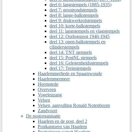
deel 6: langstempels (1885-1935)
deel 7: grootrondstempels
deel 8: lange-balkstempels
deel 9: drukwerkrolstempels
deel 10: korte-balkstempels
deel 11: langstempels en vlagstempels
deel 12: Oorlogspost 1940-1945
deel 13: open-balkstempels en
cilinderstempels
deel 14: TNT stempels
deel 15: PostNL stempels
deel 16: Gelegenheidsstemspels
deel 17: Treinstempels
Haarlemmerliede en Spaarnwoude
Haarlemmermeer
Heemstede
Overveen
Vogelenzang
Velsen
Velsen, aanvulling Ronald Notenboom
Zandvoort
De postorganisatie
Haarlem en de post, deel 2
Postkantoren van Haarlem
Posttarieven vanuit Haarlem