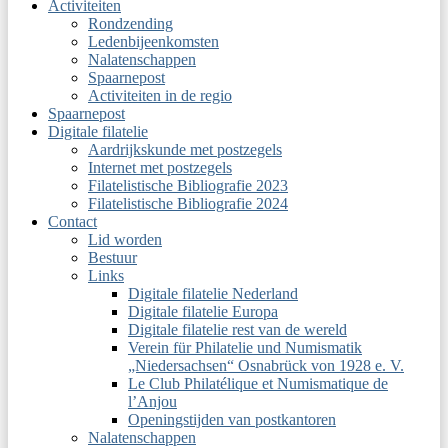
Activiteiten
Rondzending
Ledenbijeenkomsten
Nalatenschappen
Spaarnepost
Activiteiten in de regio
Spaarnepost
Digitale filatelie
Aardrijkskunde met postzegels
Internet met postzegels
Filatelistische Bibliografie 2023
Filatelistische Bibliografie 2024
Contact
Lid worden
Bestuur
Links
Digitale filatelie Nederland
Digitale filatelie Europa
Digitale filatelie rest van de wereld
Verein für Philatelie und Numismatik
„Niedersachsen“ Osnabrück von 1928 e. V.
Le Club Philatélique et Numismatique de
l’Anjou
Openingstijden van postkantoren
Nalatenschappen