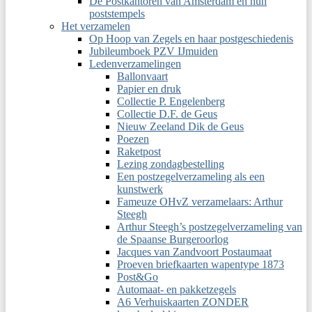
De Postkantoren van Amsterdam en hun
poststempels
Het verzamelen
Op Hoop van Zegels en haar postgeschiedenis
Jubileumboek PZV IJmuiden
Ledenverzamelingen
Ballonvaart
Papier en druk
Collectie P. Engelenberg
Collectie D.F. de Geus
Nieuw Zeeland Dik de Geus
Poezen
Raketpost
Lezing zondagbestelling
Een postzegelverzameling als een
kunstwerk
Fameuze OHvZ verzamelaars: Arthur
Steegh
Arthur Steegh’s postzegelverzameling van
de Spaanse Burgeroorlog
Jacques van Zandvoort Postaumaat
Proeven briefkaarten wapentype 1873
Post&Go
Automaat- en pakketzegels
A6 Verhuiskaarten ZONDER