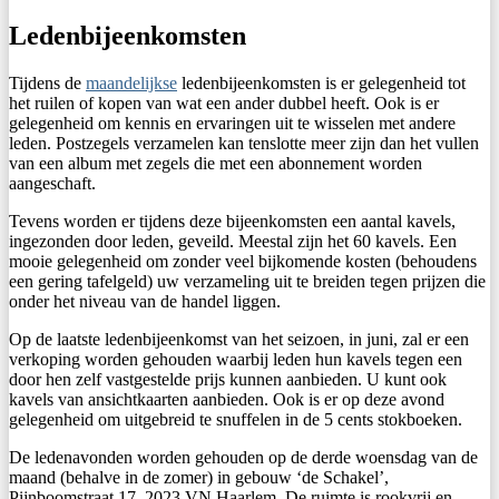
Ledenbijeenkomsten
Tijdens de
maandelijkse
ledenbijeenkomsten is er gelegen­heid tot
het ruilen of kopen van wat een ander dubbel heeft. Ook is er
gelegenheid om kennis en ervaringen uit te wisselen met andere
leden. Postzegels verzamelen kan tenslotte meer zijn dan het vullen
van een album met zegels die met een abonnement worden
aangeschaft.
Tevens worden er tijdens deze bijeenkomsten een aantal kavels,
ingezonden door leden, geveild. Meestal zijn het 60 kavels. Een
mooie gelegenheid om zon­der veel bijkomende kosten (behoudens
een gering tafelgeld) uw verzameling uit te breiden tegen prijzen die
onder het niveau van de handel liggen.
Op de laatste ledenbijeenkomst van het seizoen, in juni, zal er een
verkoping worden gehouden waarbij leden hun kavels tegen een
door hen zelf vastgestelde prijs kunnen aanbieden. U kunt ook
kavels van ansichtkaarten aanbieden. Ook is er op deze avond
gelegenheid om uitgebreid te snuffelen in de 5 cents stokboeken.
De ledenavonden worden gehouden op de derde woensdag van de
maand (behalve in de zomer) in gebouw ‘de Schakel’,
Pijnboomstraat 17, 2023 VN Haarlem. De ruimte is rookvrij en