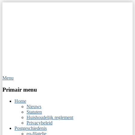
Menu
Op Hoop van Zegels
Vereniging van filatelisten
Primair menu
Home
Nieuws
Statuten
Huishoudelijk reglement
Privacybeleid
Postgeschiedenis
eo-filatelie