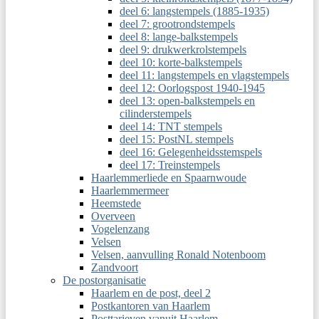
deel 6: langstempels (1885-1935)
deel 7: grootrondstempels
deel 8: lange-balkstempels
deel 9: drukwerkrolstempels
deel 10: korte-balkstempels
deel 11: langstempels en vlagstempels
deel 12: Oorlogspost 1940-1945
deel 13: open-balkstempels en
cilinderstempels
deel 14: TNT stempels
deel 15: PostNL stempels
deel 16: Gelegenheidsstemspels
deel 17: Treinstempels
Haarlemmerliede en Spaarnwoude
Haarlemmermeer
Heemstede
Overveen
Vogelenzang
Velsen
Velsen, aanvulling Ronald Notenboom
Zandvoort
De postorganisatie
Haarlem en de post, deel 2
Postkantoren van Haarlem
Posttarieven vanuit Haarlem