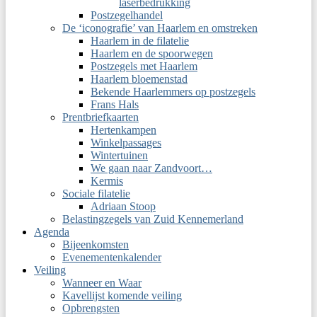
laserbedrukking
Postzegelhandel
De ‘iconografie’ van Haarlem en omstreken
Haarlem in de filatelie
Haarlem en de spoorwegen
Postzegels met Haarlem
Haarlem bloemenstad
Bekende Haarlemmers op postzegels
Frans Hals
Prentbriefkaarten
Hertenkampen
Winkelpassages
Wintertuinen
We gaan naar Zandvoort…
Kermis
Sociale filatelie
Adriaan Stoop
Belastingzegels van Zuid Kennemerland
Agenda
Bijeenkomsten
Evenementenkalender
Veiling
Wanneer en Waar
Kavellijst komende veiling
Opbrengsten