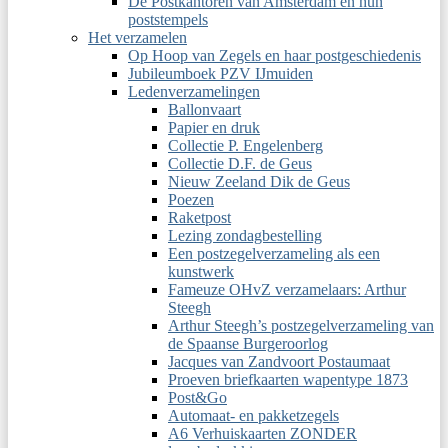
De Postkantoren van Amsterdam en hun
poststempels
Het verzamelen
Op Hoop van Zegels en haar postgeschiedenis
Jubileumboek PZV IJmuiden
Ledenverzamelingen
Ballonvaart
Papier en druk
Collectie P. Engelenberg
Collectie D.F. de Geus
Nieuw Zeeland Dik de Geus
Poezen
Raketpost
Lezing zondagbestelling
Een postzegelverzameling als een
kunstwerk
Fameuze OHvZ verzamelaars: Arthur
Steegh
Arthur Steegh’s postzegelverzameling van
de Spaanse Burgeroorlog
Jacques van Zandvoort Postaumaat
Proeven briefkaarten wapentype 1873
Post&Go
Automaat- en pakketzegels
A6 Verhuiskaarten ZONDER