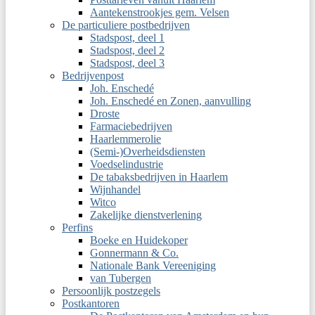
Aantekenstrookjes gem. Velsen
De particuliere postbedrijven
Stadspost, deel 1
Stadspost, deel 2
Stadspost, deel 3
Bedrijvenpost
Joh. Enschedé
Joh. Enschedé en Zonen, aanvulling
Droste
Farmaciebedrijven
Haarlemmerolie
(Semi-)Overheidsdiensten
Voedselindustrie
De tabaksbedrijven in Haarlem
Wijnhandel
Witco
Zakelijke dienstverlening
Perfins
Boeke en Huidekoper
Gonnermann & Co.
Nationale Bank Vereeniging
van Tubergen
Persoonlijk postzegels
Postkantoren