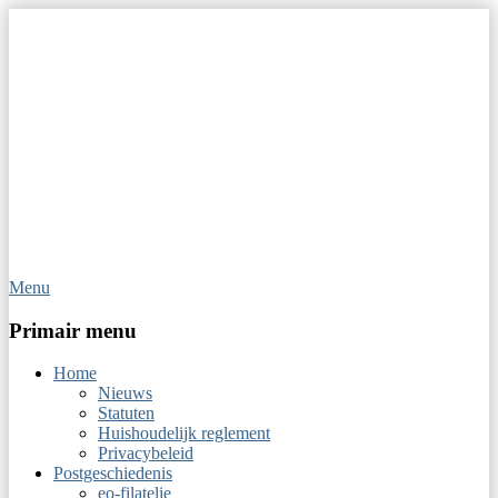
Menu
Op Hoop van Zegels
Vereniging van filatelisten
Primair menu
Home
Nieuws
Statuten
Huishoudelijk reglement
Privacybeleid
Postgeschiedenis
eo-filatelie