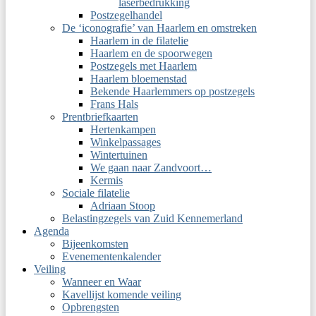
laserbedrukking
Postzegelhandel
De ‘iconografie’ van Haarlem en omstreken
Haarlem in de filatelie
Haarlem en de spoorwegen
Postzegels met Haarlem
Haarlem bloemenstad
Bekende Haarlemmers op postzegels
Frans Hals
Prentbriefkaarten
Hertenkampen
Winkelpassages
Wintertuinen
We gaan naar Zandvoort…
Kermis
Sociale filatelie
Adriaan Stoop
Belastingzegels van Zuid Kennemerland
Agenda
Bijeenkomsten
Evenementenkalender
Veiling
Wanneer en Waar
Kavellijst komende veiling
Opbrengsten