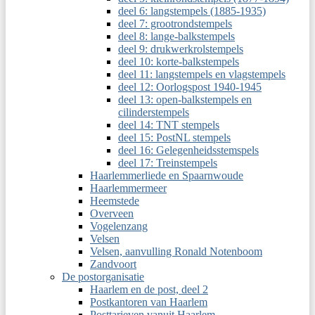
deel 6: langstempels (1885-1935)
deel 7: grootrondstempels
deel 8: lange-balkstempels
deel 9: drukwerkrolstempels
deel 10: korte-balkstempels
deel 11: langstempels en vlagstempels
deel 12: Oorlogspost 1940-1945
deel 13: open-balkstempels en
cilinderstempels
deel 14: TNT stempels
deel 15: PostNL stempels
deel 16: Gelegenheidsstemspels
deel 17: Treinstempels
Haarlemmerliede en Spaarnwoude
Haarlemmermeer
Heemstede
Overveen
Vogelenzang
Velsen
Velsen, aanvulling Ronald Notenboom
Zandvoort
De postorganisatie
Haarlem en de post, deel 2
Postkantoren van Haarlem
Posttarieven vanuit Haarlem