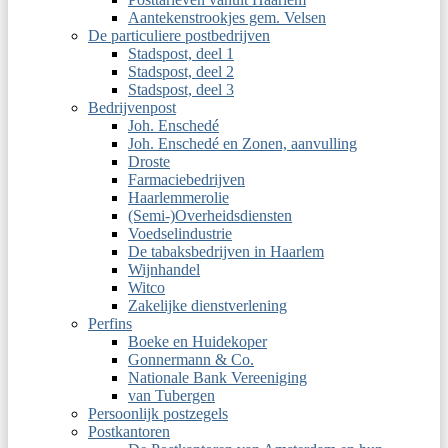
Aantekenstrookjes gem. Velsen
De particuliere postbedrijven
Stadspost, deel 1
Stadspost, deel 2
Stadspost, deel 3
Bedrijvenpost
Joh. Enschedé
Joh. Enschedé en Zonen, aanvulling
Droste
Farmaciebedrijven
Haarlemmerolie
(Semi-)Overheidsdiensten
Voedselindustrie
De tabaksbedrijven in Haarlem
Wijnhandel
Witco
Zakelijke dienstverlening
Perfins
Boeke en Huidekoper
Gonnermann & Co.
Nationale Bank Vereeniging
van Tubergen
Persoonlijk postzegels
Postkantoren