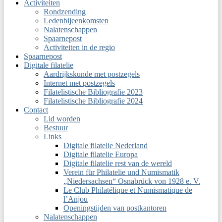
Activiteiten
Rondzending
Ledenbijeenkomsten
Nalatenschappen
Spaarnepost
Activiteiten in de regio
Spaarnepost
Digitale filatelie
Aardrijkskunde met postzegels
Internet met postzegels
Filatelistische Bibliografie 2023
Filatelistische Bibliografie 2024
Contact
Lid worden
Bestuur
Links
Digitale filatelie Nederland
Digitale filatelie Europa
Digitale filatelie rest van de wereld
Verein für Philatelie und Numismatik
„Niedersachsen“ Osnabrück von 1928 e. V.
Le Club Philatélique et Numismatique de
l’Anjou
Openingstijden van postkantoren
Nalatenschappen