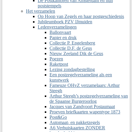
De Postkantoren van Amsterdam en hun
poststempels
Het verzamelen
Op Hoop van Zegels en haar postgeschiedenis
Jubileumboek PZV IJmuiden
Ledenverzamelingen
Ballonvaart
Papier en druk
Collectie P. Engelenberg
Collectie D.F. de Geus
Nieuw Zeeland Dik de Geus
Poezen
Raketpost
Lezing zondagbestelling
Een postzegelverzameling als een
kunstwerk
Fameuze OHvZ verzamelaars: Arthur
Steegh
Arthur Steegh’s postzegelverzameling van
de Spaanse Burgeroorlog
Jacques van Zandvoort Postaumaat
Proeven briefkaarten wapentype 1873
Post&Go
Automaat- en pakketzegels
A6 Verhuiskaarten ZONDER