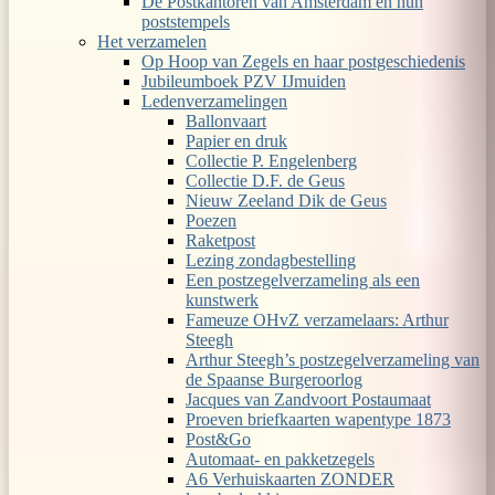
De Postkantoren van Amsterdam en hun
poststempels
Het verzamelen
Op Hoop van Zegels en haar postgeschiedenis
Jubileumboek PZV IJmuiden
Ledenverzamelingen
Ballonvaart
Papier en druk
Collectie P. Engelenberg
Collectie D.F. de Geus
Nieuw Zeeland Dik de Geus
Poezen
Raketpost
Lezing zondagbestelling
Een postzegelverzameling als een
kunstwerk
Fameuze OHvZ verzamelaars: Arthur
Steegh
Arthur Steegh’s postzegelverzameling van
de Spaanse Burgeroorlog
Jacques van Zandvoort Postaumaat
Proeven briefkaarten wapentype 1873
Post&Go
Automaat- en pakketzegels
A6 Verhuiskaarten ZONDER