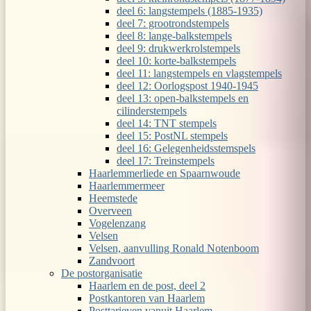
deel 6: langstempels (1885-1935)
deel 7: grootrondstempels
deel 8: lange-balkstempels
deel 9: drukwerkrolstempels
deel 10: korte-balkstempels
deel 11: langstempels en vlagstempels
deel 12: Oorlogspost 1940-1945
deel 13: open-balkstempels en
cilinderstempels
deel 14: TNT stempels
deel 15: PostNL stempels
deel 16: Gelegenheidsstemspels
deel 17: Treinstempels
Haarlemmerliede en Spaarnwoude
Haarlemmermeer
Heemstede
Overveen
Vogelenzang
Velsen
Velsen, aanvulling Ronald Notenboom
Zandvoort
De postorganisatie
Haarlem en de post, deel 2
Postkantoren van Haarlem
Posttarieven vanuit Haarlem