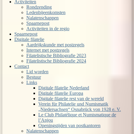
Activiteiten
Rondzending
Ledenbijeenkomsten
Nalatenschappen
Spaarnepost
Activiteiten in de regio
Spaarnepost
Digitale filatelie
Aardrijkskunde met postzegels
Internet met postzegels
Filatelistische Bibliografie 2023
Filatelistische Bibliografie 2024
Contact
Lid worden
Bestuur
Links
Digitale filatelie Nederland
Digitale filatelie Europa
Digitale filatelie rest van de wereld
Verein für Philatelie und Numismatik
„Niedersachsen“ Osnabrück von 1928 e. V.
Le Club Philatélique et Numismatique de
l’Anjou
Openingstijden van postkantoren
Nalatenschappen