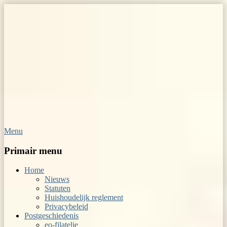
Menu
Op Hoop van Zegels
Vereniging van filatelisten
Primair menu
Home
Nieuws
Statuten
Huishoudelijk reglement
Privacybeleid
Postgeschiedenis
eo-filatelie