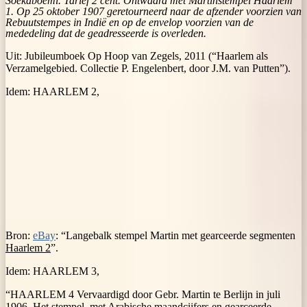
Soekaboemi. Tarief 2 cent. Ontwaard met Martinstempel Haarlem
1. Op 25 oktober 1907 geretourneerd naar de afzender voorzien van
Rebuutstempes in Indië en op de envelop voorzien van de
mededeling dat de geadresseerde is overleden.
Uit: Jubileumboek Op Hoop van Zegels, 2011 (“Haarlem als
Verzamelgebied. Collectie P. Engelenbert, door J.M. van Putten”).
Idem: HAARLEM 2,
Bron:
eBay
: “Langebalk stempel Martin met gearceerde segmenten
Haarlem 2
”.
Idem: HAARLEM 3,
“HAARLEM 4 Vervaardigd door Gebr. Martin te Berlijn in juli
1906. Het stempel, met Arabische maandcijfers en gearceerde