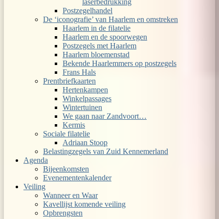
laserbedrukking
Postzegelhandel
De ‘iconografie’ van Haarlem en omstreken
Haarlem in de filatelie
Haarlem en de spoorwegen
Postzegels met Haarlem
Haarlem bloemenstad
Bekende Haarlemmers op postzegels
Frans Hals
Prentbriefkaarten
Hertenkampen
Winkelpassages
Wintertuinen
We gaan naar Zandvoort…
Kermis
Sociale filatelie
Adriaan Stoop
Belastingzegels van Zuid Kennemerland
Agenda
Bijeenkomsten
Evenementenkalender
Veiling
Wanneer en Waar
Kavellijst komende veiling
Opbrengsten