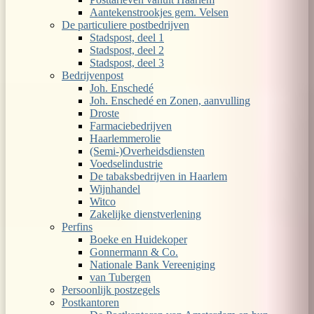
Aantekenstrookjes gem. Velsen
De particuliere postbedrijven
Stadspost, deel 1
Stadspost, deel 2
Stadspost, deel 3
Bedrijvenpost
Joh. Enschedé
Joh. Enschedé en Zonen, aanvulling
Droste
Farmaciebedrijven
Haarlemmerolie
(Semi-)Overheidsdiensten
Voedselindustrie
De tabaksbedrijven in Haarlem
Wijnhandel
Witco
Zakelijke dienstverlening
Perfins
Boeke en Huidekoper
Gonnermann & Co.
Nationale Bank Vereeniging
van Tubergen
Persoonlijk postzegels
Postkantoren