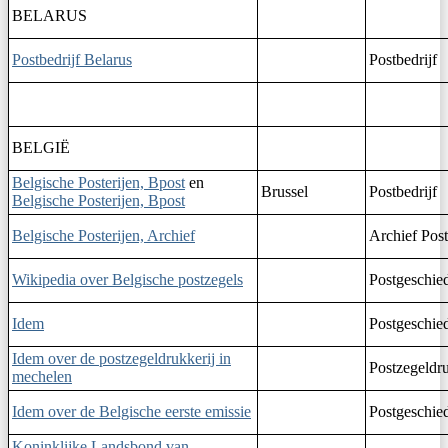
BELARUS
Postbedrijf Belarus
Postbedrijf
BELGIË
Belgische Posterijen, Bpost
en
Brussel
Postbedrijf
Belgische Posterijen, Bpost
Belgische Posterijen, Archief
Archief Post
Wikipedia over Belgische postzegels
Postgeschie
Idem
Postgeschie
Idem over de postzegeldrukkerij in
Postzegeldru
mechelen
Idem over de Belgische eerste emissie
Postgeschie
Koninklijke Landsbond van