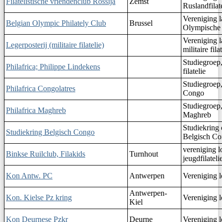
Filatelistische vriendenclub Rossija
Zemst
Ruslandfilat
Vereniging l
Belgian Olympic Philately Club
Brussel
Olympische
Vereniging l
Legerposterij (militaire filatelie)
militaire fila
Studiegroep,
Philafrica; Philippe Lindekens
filatelie
Studiegroep
Philafrica Congolatres
Congo
Studiegroep,
Philafrica Maghreb
Maghreb
Studiekring 
Studiekring Belgisch Congo
Belgisch C
vereniging l
Binkse Ruilclub, Filakids
Turnhout
jeugdfilateli
Kon Antw. PC
Antwerpen
Vereniging l
Antwerpen-
Kon. Kielse Pz kring
Vereniging l
Kiel
Kon Deurnese Pzkr
Deurne
Vereniging l