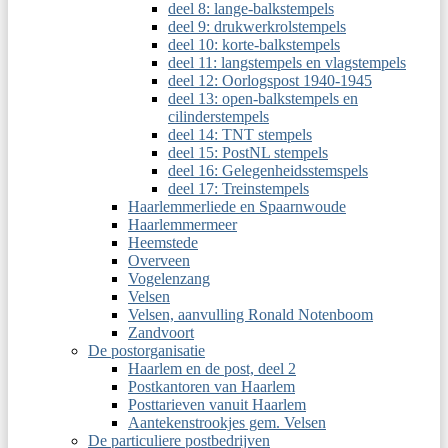
deel 8: lange-balkstempels
deel 9: drukwerkrolstempels
deel 10: korte-balkstempels
deel 11: langstempels en vlagstempels
deel 12: Oorlogspost 1940-1945
deel 13: open-balkstempels en
cilinderstempels
deel 14: TNT stempels
deel 15: PostNL stempels
deel 16: Gelegenheidsstemspels
deel 17: Treinstempels
Haarlemmerliede en Spaarnwoude
Haarlemmermeer
Heemstede
Overveen
Vogelenzang
Velsen
Velsen, aanvulling Ronald Notenboom
Zandvoort
De postorganisatie
Haarlem en de post, deel 2
Postkantoren van Haarlem
Posttarieven vanuit Haarlem
Aantekenstrookjes gem. Velsen
De particuliere postbedrijven