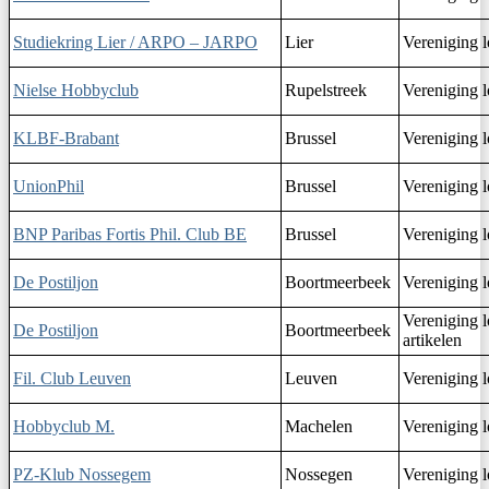
Studiekring Lier / ARPO – JARPO
Lier
Vereniging l
Nielse Hobbyclub
Rupelstreek
Vereniging l
KLBF-Brabant
Brussel
Vereniging l
UnionPhil
Brussel
Vereniging l
BNP Paribas Fortis Phil. Club BE
Brussel
Vereniging l
De Postiljon
Boortmeerbeek
Vereniging l
Vereniging l
De Postiljon
Boortmeerbeek
artikelen
Fil. Club Leuven
Leuven
Vereniging l
Hobbyclub M.
Machelen
Vereniging l
PZ-Klub Nossegem
Nossegen
Vereniging l