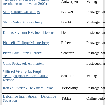
Antwerpen
Veiling
(resultaten online vanaf 2003)
Stamp Trade Datastamps
Bouwel
Postzegelha
Stamp Sales Schoors Joery
Brecht
Postzegelha
Domus Sigillum BV, Joeri Liekens
Deurne
Postzegelha
Philatélie Philippe Mannesberg
Rebecq
Postzegelha
Pierre Gilis; Suzy Dierckx
Schaffen
Postzegelha
Gillis Postzegels en munten
Postzegelha
Wilfried Verduyckt; Prophila
Veilingen (deel van een Duitse
Schaffen
Veiling
website)
Ron en Diederik De Zittere Philac
Tielt-Winge
Postzegelha
Delcampe International – Delcampe
Tubize
Online verk
Sébastien