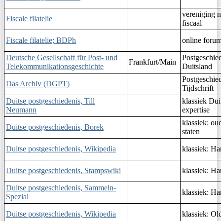
vereniging n
Fiscale filatelie
fiscaal
Fiscale filatelie; BDPh
online forum
Deutsche Gesellschaft für Post- und
Postgeschie
Frankfurt/Main
Telekommunikationsgeschichte
Duitsland
Postgeschie
Das Archiv (DGPT)
Tijdschrift
Duitse postgeschiedenis, Till
klassiek Dui
Neumann
expertise
klassiek: ou
Duitse postgeschiedenis, Borek
staten
Duitse postgeschiedenis, Wikipedia
klassiek: H
Duitse postgeschiedenis, Stampswiki
klassiek: H
Duitse postgeschiedenis, Sammeln-
klassiek: H
Spezial
Duitse postgeschiedenis, Wikipedia
klassiek: O