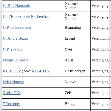
Namen /
C. P. P. Namurois
Vereniging l
Namur
Namen /
C. d’Etudes et de Recherches
Vereniging l
Namur
C.P. de Beauraing
Beauraing
Vereniging l
C. Andre Buzin
Erpent
Vereniging l
C.P. Yvetois
Yves
Vereniging l
Philatelia Alosta
Aalst
Vereniging l
KLBF O.V.
; ook:
KLBF O.V.
Destelbergen
Vereniging l
PzKr Ninove
Ninove
Vereniging l
Zeelse PKr
Zele
Vereniging l
7 Torentjes
Brugge
Vereniging l