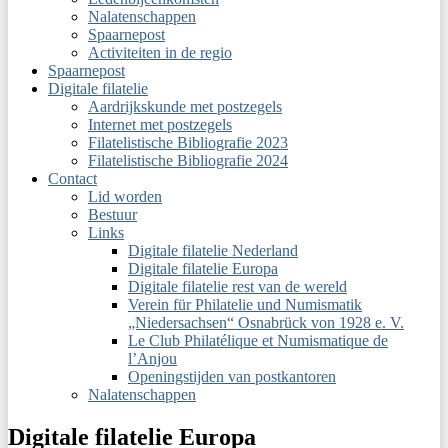
Nalatenschappen
Spaarnepost
Activiteiten in de regio
Spaarnepost
Digitale filatelie
Aardrijkskunde met postzegels
Internet met postzegels
Filatelistische Bibliografie 2023
Filatelistische Bibliografie 2024
Contact
Lid worden
Bestuur
Links
Digitale filatelie Nederland
Digitale filatelie Europa
Digitale filatelie rest van de wereld
Verein für Philatelie und Numismatik
„Niedersachsen“ Osnabrück von 1928 e. V.
Le Club Philatélique et Numismatique de
l’Anjou
Openingstijden van postkantoren
Nalatenschappen
Digitale filatelie Europa