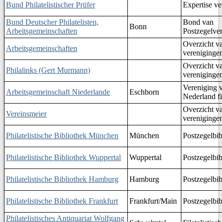
Bund Philatelistischer Prüfer
Expertise ve
Bund Deutscher Philatelisten,
Bond van
Bonn
Arbeitsgemeinschaften
Postzegelve
Overzicht v
Arbeitsgemeinschaften
vereniginge
Overzicht v
Philalinks (Gert Murmann)
vereniginge
Vereniging 
Arbeitsgemeinschaft Niederlande
Eschborn
Nederland fi
Overzicht v
Vereinsmeier
vereniginge
Philatelistische Bibliothek München
München
Postzegelbib
Philatelistische Bibliothek Wuppertal
Wuppertal
Postzegelbib
Philatelistische Bibliothek Hamburg
Hamburg
Postzegelbib
Philatelistische Bibliothek Frankfurt
Frankfurt/Main
Postzegelbib
Philatelistisches Antiquariat Wolfgang