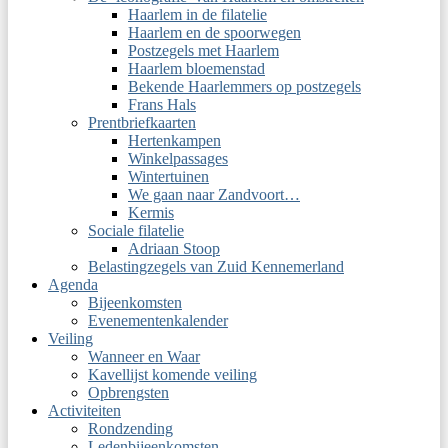
Haarlem in de filatelie
Haarlem en de spoorwegen
Postzegels met Haarlem
Haarlem bloemenstad
Bekende Haarlemmers op postzegels
Frans Hals
Prentbriefkaarten
Hertenkampen
Winkelpassages
Wintertuinen
We gaan naar Zandvoort…
Kermis
Sociale filatelie
Adriaan Stoop
Belastingzegels van Zuid Kennemerland
Agenda
Bijeenkomsten
Evenementenkalender
Veiling
Wanneer en Waar
Kavellijst komende veiling
Opbrengsten
Activiteiten
Rondzending
Ledenbijeenkomsten