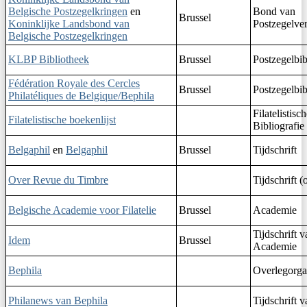
Belgische Postzegelkringen
en
Bond van
Brussel
Koninklijke Landsbond van
Postzegelve
Belgische Postzegelkringen
KLBP Bibliotheek
Brussel
Postzegelbib
Fédération Royale des Cercles
Brussel
Postzegelbib
Philatéliques de Belgique/Bephila
Filatelistisc
Filatelistische boekenlijst
Bibliografie
Belgaphil
en
Belgaphil
Brussel
Tijdschrift
Over Revue du Timbre
Tijdschrift (
Belgische Academie voor Filatelie
Brussel
Academie
Tijdschrift 
Idem
Brussel
Academie
Bephila
Overlegorgaa
Philanews van Bephila
Tijdschrift 