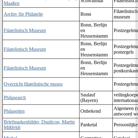
Schwalmtal
Filatelistisc
Maaßen
Filatelistisc
Archiv für Philatelie
Bonn
museum
Bonn, Berlijn
Filatelistisch Museum
en
Postzegelm
Heusenstamm
Bonn, Berlijn
Postzegelm
Filatelistisch Museum
en
postzegels
Heusenstamm
Bonn, Berlijn
Postzegelm
Filatelistisch Museum
en
postkurskart
Heusenstamm
Overzicht filatelistische musea
Postzegelmu
Saulauf
veilingkoepe
Philasearch
(Bayern)
internationaa
Algemeen (v
Philaseiten
Onbekend
antwoord we
Briefmarkenbilder, Duplicon, Martin
Panketal
Persoonlijke
Mißfeldt