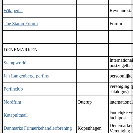
Wikipedia
Revenue st
The Stamp Forum
Forum
DENEMARKEN
Internationa
Stampworld
postzegelhan
Jan Langenberg, perfins
persoonlijke
vereniging (
Perfinclub
catalogus)
Nordfrim
Otterup
internationa
landelijke v
Katapultmail
luchtpost
Denemarken
Danmarks Frimærkehandlerforening
Kopenhagen
Vereniging