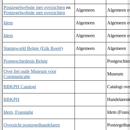
Postzegelwebsite met overzichten
en
Algemeen
Algemeen ov
Postzegelwebsite met overzichten
Idem
Algemeen
Algemeen ov
Idem
Algemeen
Algemeen ov
Stampworld Belgie (Erik Boeré)
Algemeen
Algemeen
Postgeschiedenis Belgie
Postgeschie
Over het oude Museum voor
Museum
Communicatie
BBKPH Catalogi
Catalogi ove
BBKPH
Handelaren
Idem, Franstalig
Idem (Frans
Overzicht postzegelhandelaren
Postzegelha