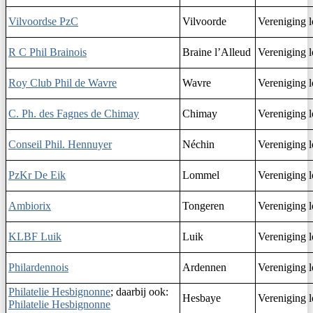
Vilvoordse PzC
Vilvoorde
Vereniging l
R C Phil Brainois
Braine l’Alleud
Vereniging l
Roy Club Phil de Wavre
Wavre
Vereniging l
C. Ph. des Fagnes de Chimay
Chimay
Vereniging l
Conseil Phil. Hennuyer
Néchin
Vereniging l
PzKr De Eik
Lommel
Vereniging l
Ambiorix
Tongeren
Vereniging l
KLBF Luik
Luik
Vereniging l
Philardennois
Ardennen
Vereniging l
Philatelie Hesbignonne
; daarbij ook:
Hesbaye
Vereniging l
Philatelie Hesbignonne