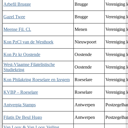
Arbefil Brugge
Brugge
Vereniging l
Gazel Twee
Brugge
Vereniging l
Meense Fil. Cl.
Menen
Vereniging l
Kon PzCl van de Westhoek
Nieuwpoort
Vereniging l
Kon Pz kr Oostende
Oostende
Vereniging l
West-Vlaamse Filatelistische
Oostende
Vereniging l
Studiekring
Kon Philakring Roeselare en Izegem
Roeselare
Vereniging l
KVBP – Roeselare
Roeselare
Vereniging l
Antverpia Stamps
Antwerpen
Postzegelha
Filatis De Beul Hugo
Antwerpen
Postzegelha
Van Looy & Van Looy Veiling