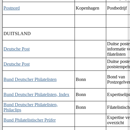
Postnord
Kopenhagen
Postbedrijf
DUITSLAND
Duitse poste
Deutsche Post
informatie v
filatelisten
Duitse poste
Deutsche Post
poststempel
Bond van
Bund Deutscher Philatelisten
Bonn
Postzegelve
Bund Deutscher Philatelisten, Index
Bonn
Expertiselijs
Bund Deutscher Philatelisten,
Bonn
Filatelistisc
Philaclips
Expertise ve
Bund Philatelistischer Prüfer
overzicht