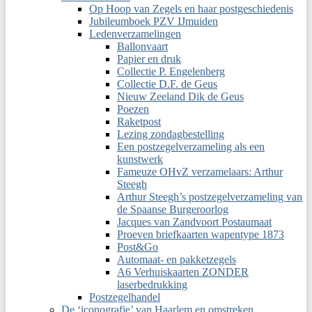
Op Hoop van Zegels en haar postgeschiedenis
Jubileumboek PZV IJmuiden
Ledenverzamelingen
Ballonvaart
Papier en druk
Collectie P. Engelenberg
Collectie D.F. de Geus
Nieuw Zeeland Dik de Geus
Poezen
Raketpost
Lezing zondagbestelling
Een postzegelverzameling als een
kunstwerk
Fameuze OHvZ verzamelaars: Arthur
Steegh
Arthur Steegh’s postzegelverzameling van
de Spaanse Burgeroorlog
Jacques van Zandvoort Postaumaat
Proeven briefkaarten wapentype 1873
Post&Go
Automaat- en pakketzegels
A6 Verhuiskaarten ZONDER
laserbedrukking
Postzegelhandel
De ‘iconografie’ van Haarlem en omstreken