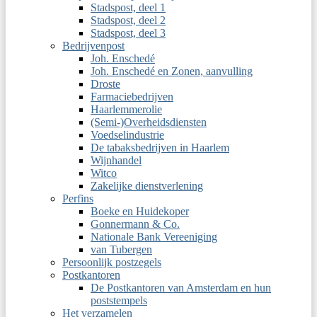
Stadspost, deel 1
Stadspost, deel 2
Stadspost, deel 3
Bedrijvenpost
Joh. Enschedé
Joh. Enschedé en Zonen, aanvulling
Droste
Farmaciebedrijven
Haarlemmerolie
(Semi-)Overheidsdiensten
Voedselindustrie
De tabaksbedrijven in Haarlem
Wijnhandel
Witco
Zakelijke dienstverlening
Perfins
Boeke en Huidekoper
Gonnermann & Co.
Nationale Bank Vereeniging
van Tubergen
Persoonlijk postzegels
Postkantoren
De Postkantoren van Amsterdam en hun
poststempels
Het verzamelen