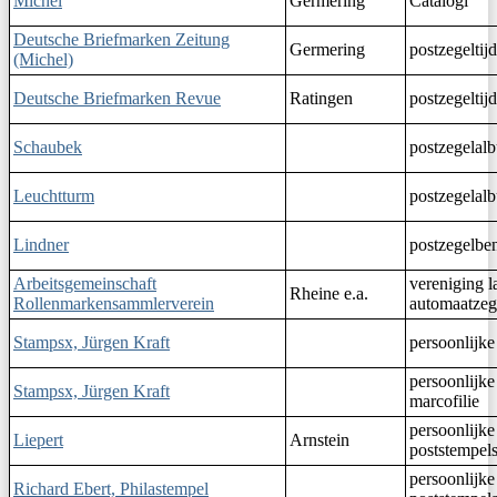
Michel
Germering
Catalogi
Deutsche Briefmarken Zeitung
Germering
postzegeltijd
(Michel)
Deutsche Briefmarken Revue
Ratingen
postzegeltijd
Schaubek
postzegelal
Leuchtturm
postzegelal
Lindner
postzegelbe
Arbeitsgemeinschaft
vereniging l
Rheine e.a.
Rollenmarkensammlerverein
automaatzeg
Stampsx, Jürgen Kraft
persoonlijke
persoonlijke
Stampsx, Jürgen Kraft
marcofilie
persoonlijke
Liepert
Arnstein
poststempel
persoonlijke
Richard Ebert, Philastempel