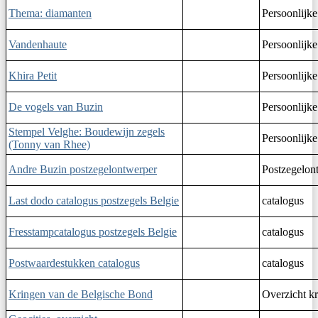
Thema: diamanten
Persoonlijke
Vandenhaute
Persoonlijke
Khira Petit
Persoonlijke
De vogels van Buzin
Persoonlijke
Stempel Velghe: Boudewijn zegels
Persoonlijke
(Tonny van Rhee)
Andre Buzin postzegelontwerper
Postzegelon
Last dodo catalogus postzegels Belgie
catalogus
Fresstampcatalogus postzegels Belgie
catalogus
Postwaardestukken catalogus
catalogus
Kringen van de Belgische Bond
Overzicht k