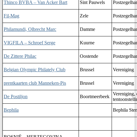
Thinco BVBA – Van Acker Bart
Sint Pauwels
Postzegelha
Fil-Mag
Zele
Postzegelha
Philamundi, Olbrecht Marc
Damme
Postzegelha
VIGFILA – Schroef Serge
Kuurne
Postzegelha
De Zittere Philac
Oostende
Postzegelha
Belgian Olympic Philately Club
Brussel
Vereniging
prentkaarten club Manneken-Pis
Brussel
Vereniging
Vereniging, 
De Postiljon
Boortmeerbeek
tentoonstell
Bephila
Bephila Ste
BOSNIË – HERZEGOVINA