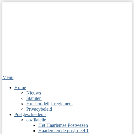
Menu
Op Hoop van Zegels
Vereniging van filatelisten
Primair
Home
Nieuws
menu
Statuten
Huishoudelijk reglement
Privacybeleid
Postgeschiedenis
eo-filatelie
Het Haarlemse Postwezen
Haarlem en de post, deel 1