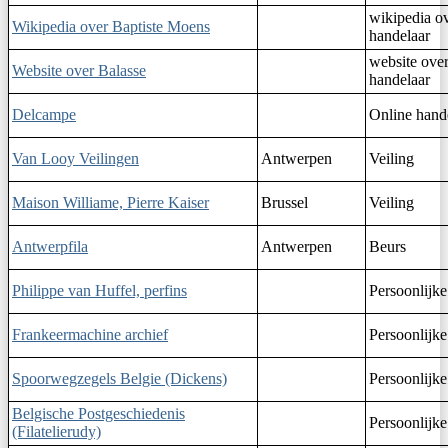
wikipedia o
Wikipedia over Baptiste Moens
handelaar
website ove
Website over Balasse
handelaar
Delcampe
Online hand
Van Looy Veilingen
Antwerpen
Veiling
Maison Williame, Pierre Kaiser
Brussel
Veiling
Antwerpfila
Antwerpen
Beurs
Philippe van Huffel, perfins
Persoonlijke
Frankeermachine archief
Persoonlijke
Spoorwegzegels Belgie (Dickens)
Persoonlijke
Belgische Postgeschiedenis
Persoonlijke
(Filatelierudy)