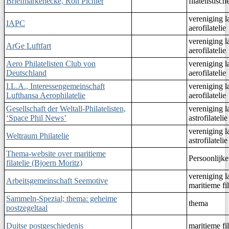
Briefmarkenecke, Ron Pichler
filatelistisc
vereniging l
IAPC
aerofilatelie
vereniging l
ArGe Luftfart
aerofilatelie
Aero Philatelisten Club von
vereniging l
Deutschland
aerofilatelie
I.L.A., Interessengemeinschaft
vereniging l
Lufthansa Aerophilatelie
aerofilatelie
Gesellschaft der Weltall-Philatelisten,
vereniging l
‘Space Phil News’
astrofilatelie
vereniging l
Weltraum Philatelie
astrofilatelie
Thema-website over maritieme
Persoonlijke
filatelie (Bjoern Moritz)
vereniging l
Arbeitsgemeinschaft Seemotive
maritieme fil
Sammeln-Spezial; thema: geheime
thema
postzegeltaal
Duitse postgeschiedenis
maritieme fil