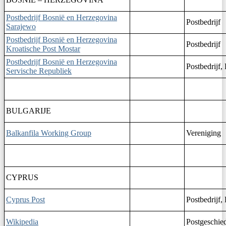
Postbedrijf Bosnië en Herzegovina
Postbedrijf
Sarajewo
Postbedrijf Bosnië en Herzegovina
Postbedrijf
Kroatische Post Mostar
Postbedrijf Bosnië en Herzegovina
Postbedrijf, 
Servische Republiek
BULGARIJE
Balkanfila Working Group
Vereniging
CYPRUS
Cyprus Post
Postbedrijf, 
Wikipedia
Postgeschie