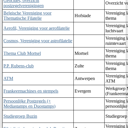
Geocities, overzicht
Overzicht v
postzegelverenigingen
Belgische Vereniging voor
Vereniging l
Hofstade
Thematische Filatelie
thema
Vereniging l
Aerofil, Vereniging voor aerofilatelie
luchtvaart
Vereniging l
Cosmos, Vereniging voor astrofilatelie
ruimtevaart
Vereniging l
Thema Club Mortsel
Mortsel
thema
Vereniging l
P.P. Rubens-club
Zulte
thema
Vereniging l
ATM
Antwerpen
ATM
Werkgroep 
Frankeermachines en stempels
Evergem
(Frankeerma
Persoonlijke Postzegels (+
Vereniging l
Mediastamps en Duostamps)
persoonlijke
Studiegroep Buzin
Studiegroep
Vereniging l