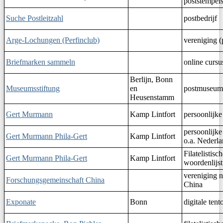
poststempel
Suche Postleitzahl
postbedrijf
Arge-Lochungen (Perfinclub)
vereniging (
Briefmarken sammeln
online cursus
Berlijn, Bonn
Museumsstiftung
en
postmuseum
Heusenstamm
Gert Murmann
Kamp Lintfort
persoonlijke
persoonlijke
Gert Murmann Phila-Gert
Kamp Lintfort
o.a. Nederl
Filatelistisc
Gert Murmann Phila-Gert
Kamp Lintfort
woordenlijst
vereniging n
Forschungsgemeinschaft China
China
Exponate
Bonn
digitale tent