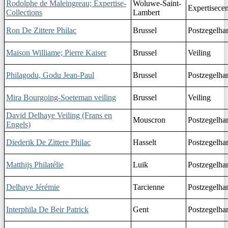
Rodolphe de Maleingreau; Expertise-
Woluwe-Saint-
Expertisece
Collections
Lambert
Ron De Zittere Philac
Brussel
Postzegelha
Maison Williame; Pierre Kaiser
Brussel
Veiling
Philagodu, Godu Jean-Paul
Brussel
Postzegelha
Mira Bourgoing-Soeteman veiling
Brussel
Veiling
David Delhaye Veiling (Frans en
Mouscron
Postzegelha
Engels)
Diederik De Zittere Philac
Hasselt
Postzegelha
Matthijs Philatélie
Luik
Postzegelha
Delhaye Jérémie
Tarcienne
Postzegelha
Interphila De Beir Patrick
Gent
Postzegelha