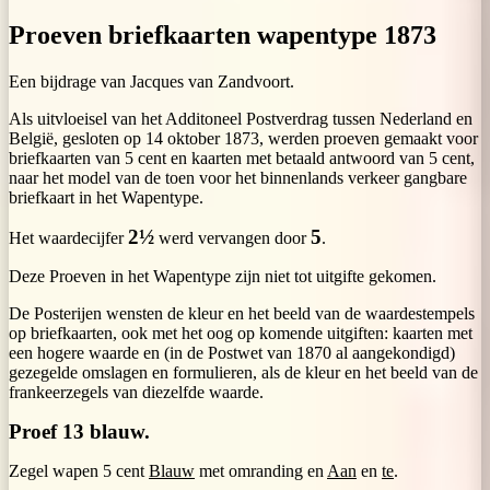
Proeven briefkaarten wapentype 1873
Een bijdrage van Jacques van Zandvoort.
Als uitvloeisel van het Additoneel Postverdrag tussen Nederland en
België, gesloten op 14 oktober 1873, werden proeven gemaakt voor
briefkaarten van 5 cent en kaarten met betaald antwoord van 5 cent,
naar het model van de toen voor het binnenlands verkeer gangbare
briefkaart in het Wapentype.
2½
5
Het waardecijfer
werd vervangen door
.
Deze Proeven in het Wapentype zijn niet tot uitgifte gekomen.
De Posterijen wensten de kleur en het beeld van de waardestempels
op briefkaarten, ook met het oog op komende uitgiften: kaarten met
een hogere waarde en (in de Postwet van 1870 al aangekondigd)
gezegelde omslagen en formulieren, als de kleur en het beeld van de
frankeerzegels van diezelfde waarde.
Proef 13 blauw.
Zegel wapen 5 cent
Blauw
met omranding en
Aan
en
te
.