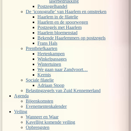
laserbedrukking
Postzegelhandel
De ‘iconografie’ van Haarlem en omstreken
Haarlem in de filatelie
Haarlem en de spoorwegen
Postzegels met Haarlem
Haarlem bloemenstad
Bekende Haarlemmers op postzegels
Frans Hals
Prentbriefkaarten
Hertenkampen
Winkelpassages
Wintertuinen
We gaan naar Zandvoort…
Kermis
Sociale filatelie
Adriaan Stoop
Belastingzegels van Zuid Kennemerland
Agenda
Bijeenkomsten
Evenementenkalender
Veiling
Wanneer en Waar
Kavellijst komende veiling
Opbrengsten