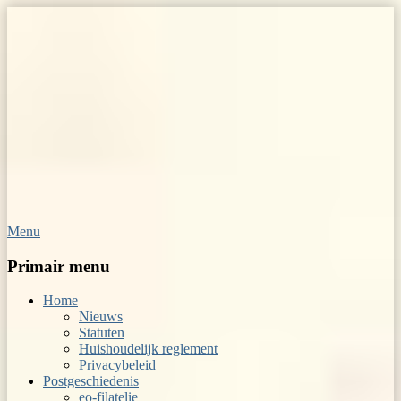
Menu
Op Hoop van Zegels
Vereniging van filatelisten
Primair menu
Home
Nieuws
Statuten
Huishoudelijk reglement
Privacybeleid
Postgeschiedenis
eo-filatelie