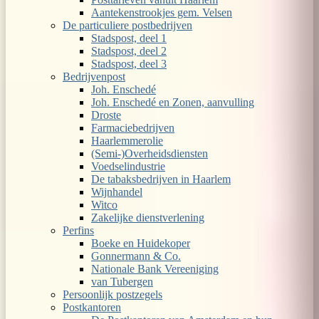
Aantekenstrookjes gem. Velsen
De particuliere postbedrijven
Stadspost, deel 1
Stadspost, deel 2
Stadspost, deel 3
Bedrijvenpost
Joh. Enschedé
Joh. Enschedé en Zonen, aanvulling
Droste
Farmaciebedrijven
Haarlemmerolie
(Semi-)Overheidsdiensten
Voedselindustrie
De tabaksbedrijven in Haarlem
Wijnhandel
Witco
Zakelijke dienstverlening
Perfins
Boeke en Huidekoper
Gonnermann & Co.
Nationale Bank Vereeniging
van Tubergen
Persoonlijk postzegels
Postkantoren