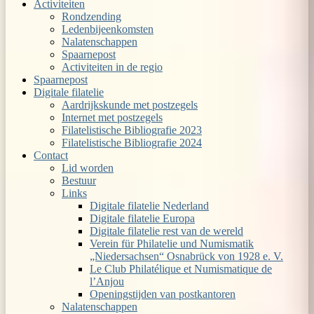
Activiteiten
Rondzending
Ledenbijeenkomsten
Nalatenschappen
Spaarnepost
Activiteiten in de regio
Spaarnepost
Digitale filatelie
Aardrijkskunde met postzegels
Internet met postzegels
Filatelistische Bibliografie 2023
Filatelistische Bibliografie 2024
Contact
Lid worden
Bestuur
Links
Digitale filatelie Nederland
Digitale filatelie Europa
Digitale filatelie rest van de wereld
Verein für Philatelie und Numismatik
„Niedersachsen“ Osnabrück von 1928 e. V.
Le Club Philatélique et Numismatique de
l’Anjou
Openingstijden van postkantoren
Nalatenschappen