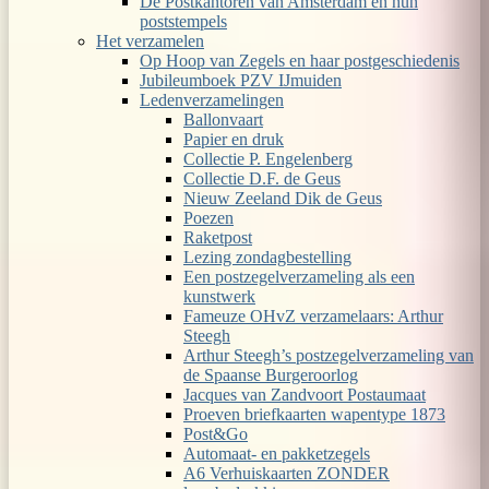
De Postkantoren van Amsterdam en hun
poststempels
Het verzamelen
Op Hoop van Zegels en haar postgeschiedenis
Jubileumboek PZV IJmuiden
Ledenverzamelingen
Ballonvaart
Papier en druk
Collectie P. Engelenberg
Collectie D.F. de Geus
Nieuw Zeeland Dik de Geus
Poezen
Raketpost
Lezing zondagbestelling
Een postzegelverzameling als een
kunstwerk
Fameuze OHvZ verzamelaars: Arthur
Steegh
Arthur Steegh’s postzegelverzameling van
de Spaanse Burgeroorlog
Jacques van Zandvoort Postaumaat
Proeven briefkaarten wapentype 1873
Post&Go
Automaat- en pakketzegels
A6 Verhuiskaarten ZONDER