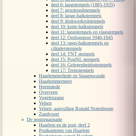
deel 6: langstempels (1885-1935)
deel 7: grootrondstempels
deel 8: lange-balkstempels
deel 9: drukwerkrolstempels
deel 10: korte-balkstempels
deel 11: langstempels en vlagstempels
deel 12: Oorlogspost 1940-1945
deel 13: open-balkstempels en
cilinderstempels
deel 14: TNT stempels
deel 15: PostNL stempels
deel 16: Gelegenheidsstemspels
deel 17: Treinstempels
Haarlemmerliede en Spaarnwoude
Haarlemmermeer
Heemstede
Overveen
Vogelenzang
Velsen
Velsen, aanvulling Ronald Notenboom
Zandvoort
De postorganisatie
Haarlem en de post, deel 2
Postkantoren van Haarlem
Posttarieven vanuit Haarlem