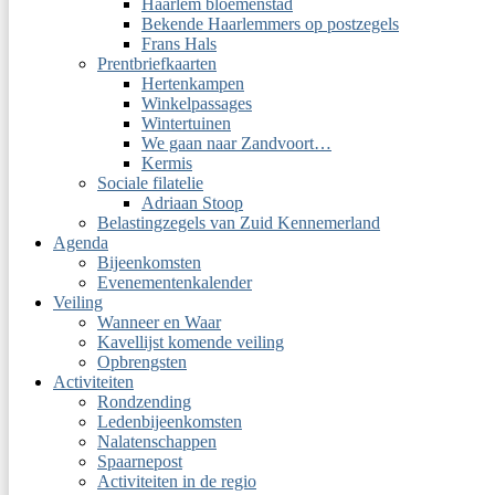
Haarlem bloemenstad
Bekende Haarlemmers op postzegels
Frans Hals
Prentbriefkaarten
Hertenkampen
Winkelpassages
Wintertuinen
We gaan naar Zandvoort…
Kermis
Sociale filatelie
Adriaan Stoop
Belastingzegels van Zuid Kennemerland
Agenda
Bijeenkomsten
Evenementenkalender
Veiling
Wanneer en Waar
Kavellijst komende veiling
Opbrengsten
Activiteiten
Rondzending
Ledenbijeenkomsten
Nalatenschappen
Spaarnepost
Activiteiten in de regio