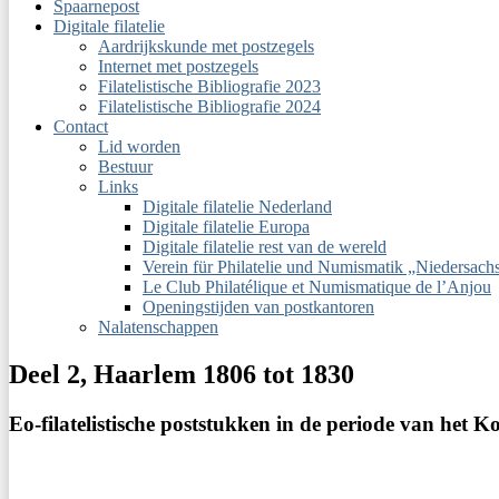
Spaarnepost
Digitale filatelie
Aardrijkskunde met postzegels
Internet met postzegels
Filatelistische Bibliografie 2023
Filatelistische Bibliografie 2024
Contact
Lid worden
Bestuur
Links
Digitale filatelie Nederland
Digitale filatelie Europa
Digitale filatelie rest van de wereld
Verein für Philatelie und Numismatik „Niedersac
Le Club Philatélique et Numismatique de l’Anjou
Openingstijden van postkantoren
Nalatenschappen
Deel 2, Haarlem 1806 tot 1830
Eo-filatelistische poststukken in de periode van het 