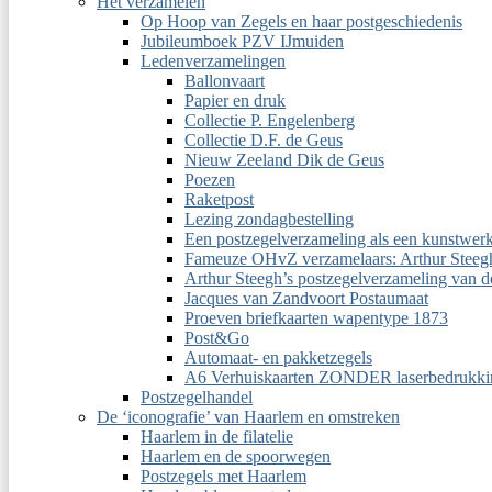
Het verzamelen
Op Hoop van Zegels en haar postgeschiedenis
Jubileumboek PZV IJmuiden
Ledenverzamelingen
Ballonvaart
Papier en druk
Collectie P. Engelenberg
Collectie D.F. de Geus
Nieuw Zeeland Dik de Geus
Poezen
Raketpost
Lezing zondagbestelling
Een postzegelverzameling als een kunstwer
Fameuze OHvZ verzamelaars: Arthur Steeg
Arthur Steegh’s postzegelverzameling van 
Jacques van Zandvoort Postaumaat
Proeven briefkaarten wapentype 1873
Post&Go
Automaat- en pakketzegels
A6 Verhuiskaarten ZONDER laserbedrukki
Postzegelhandel
De ‘iconografie’ van Haarlem en omstreken
Haarlem in de filatelie
Haarlem en de spoorwegen
Postzegels met Haarlem