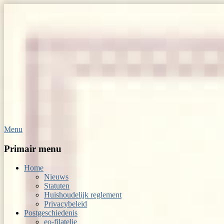
Menu
Op Hoop van Zegels
Vereniging van filatelisten
Primair menu
Home
Nieuws
Statuten
Huishoudelijk reglement
Privacybeleid
Postgeschiedenis
eo-filatelie