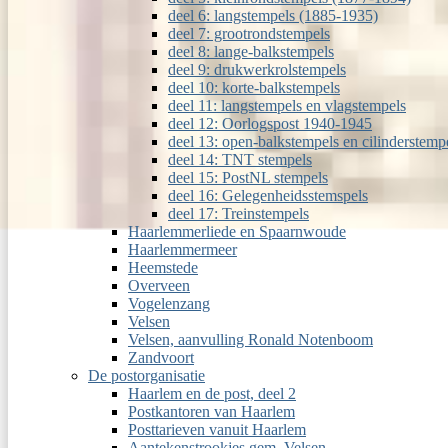
deel 6: langstempels (1885-1935)
deel 7: grootrondstempels
deel 8: lange-balkstempels
deel 9: drukwerkrolstempels
deel 10: korte-balkstempels
deel 11: langstempels en vlagstempels
deel 12: Oorlogspost 1940-1945
deel 13: open-balkstempels en cilinderstemp
deel 14: TNT stempels
deel 15: PostNL stempels
deel 16: Gelegenheidsstemspels
deel 17: Treinstempels
Haarlemmerliede en Spaarnwoude
Haarlemmermeer
Heemstede
Overveen
Vogelenzang
Velsen
Velsen, aanvulling Ronald Notenboom
Zandvoort
De postorganisatie
Haarlem en de post, deel 2
Postkantoren van Haarlem
Posttarieven vanuit Haarlem
Aantekenstrookjes gem. Velsen