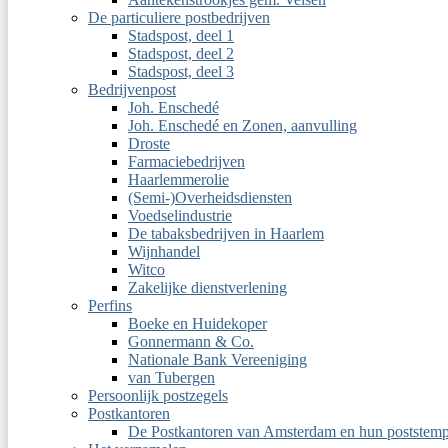
De particuliere postbedrijven
Stadspost, deel 1
Stadspost, deel 2
Stadspost, deel 3
Bedrijvenpost
Joh. Enschedé
Joh. Enschedé en Zonen, aanvulling
Droste
Farmaciebedrijven
Haarlemmerolie
(Semi-)Overheidsdiensten
Voedselindustrie
De tabaksbedrijven in Haarlem
Wijnhandel
Witco
Zakelijke dienstverlening
Perfins
Boeke en Huidekoper
Gonnermann & Co.
Nationale Bank Vereeniging
van Tubergen
Persoonlijk postzegels
Postkantoren
De Postkantoren van Amsterdam en hun poststemp