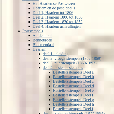
Het Haarlemse Postwezen
Haarlem en de post, deel 1
Deel 1, Haarlem tot 1806
Deel 2, Haarlem 1806 tot 1830
Deel 3, Haarlem 1830 tot 1852
Deel 4, Haarlem aanvullingen
Poststempels
Aerdenhout
Bennebroek
Bloemendaal
Haarlem
deel 1: inleiding
deel 2: vroege stempels (1852-1869)
deel 3: puntstempels (1869-1893)
deel 4: bestellersstempels
Bestellersstempels Deel a
Bestellersstempels Deel b
Bestellersstempels Deel c
Bestellersstempels Deel d
Bestellersstempels Deel e
Bestellersstempels Deel f
Bestellersstempels Deel g
Bestellersstempels Deel h
Bestellersstempels Deel i
deel 5: kleinrondstempels (1877-1894)