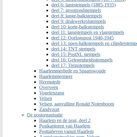
deel 6: langstempels (1885-1935)
deel 7: grootrondstempels
deel 8: lange-balkstempels
deel 9: drukwerkrolstempels
deel 10: korte-balkstempels
deel 11: langstempels en vlagstempels
deel 12: Oorlogspost 1940-1945
deel 13: open-balkstempels en cilinderstemp
deel 14: TNT stempels
deel 15: PostNL stempels
deel 16: Gelegenheidsstemspels
deel 17: Treinstempels
Haarlemmerliede en Spaarnwoude
Haarlemmermeer
Heemstede
Overveen
Vogelenzang
Velsen
Velsen, aanvulling Ronald Notenboom
Zandvoort
De postorganisatie
Haarlem en de post, deel 2
Postkantoren van Haarlem
Posttarieven vanuit Haarlem
Aantekenstrookjes gem. Velsen