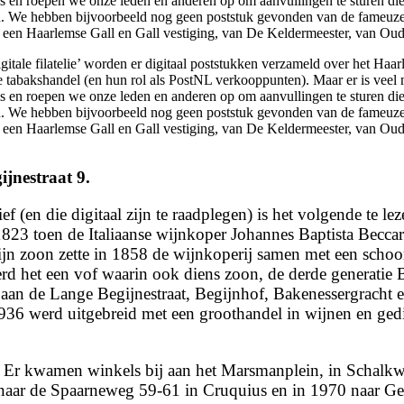
’ is en roepen we onze leden en anderen op om aanvullingen te sturen 
jn. We hebben bijvoorbeeld nog geen poststuk gevonden van de fameuz
 een Haarlemse Gall en Gall vestiging, van De Keldermeester, van Ou
tale filatelie’ worden er digitaal poststukken verzameld over het Haar
 tabakshandel (en hun rol als PostNL verkooppunten). Maar er is veel
’ is en roepen we onze leden en anderen op om aanvullingen te sturen 
jn. We hebben bijvoorbeeld nog geen poststuk gevonden van de fameuz
 een Haarlemse Gall en Gall vestiging, van De Keldermeester, van Ou
jnestraat 9.
f (en die digitaal zijn te raadplegen) is het volgende te l
t 1823 toen de Italiaanse wijnkoper Johannes Baptista Beccar
ijn zoon zette in 1858 de wijnkoperij samen met een schoor
rd het een vof waarin ook diens zoon, de derde generatie B
aan de Lange Begijnestraat, Begijnhof, Bakenessergracht e
 1936 werd uitgebreid met een groothandel in wijnen en ged
 Er kwamen winkels bij aan het Marsmanplein, in Schalkw
naar de Spaarneweg 59-61 in Cruquius en in 1970 naar Ged