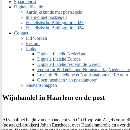
Spaarnepost
Digitale filatelie
Aardrijkskunde met postzegels
Internet met postzegels
Filatelistische Bibliografie 2023
Filatelistische Bibliografie 2024
Contact
Lid worden
Bestuur
Links
Digitale filatelie Nederland
Digitale filatelie Europa
Digitale filatelie rest van de wereld
Verein für Philatelie und Numismatik „Niedersac
Le Club Philatélique et Numismatique de l’Anjou
Openingstijden van postkantoren
Nalatenschappen
Wijnhandel in Haarlem en de post
Al vanaf het begin van de aandacht van Op Hoop van Zegels voor ‘digi
(postzegel)drukkerij Johan Enschede, over Haarlemmerolie en over de