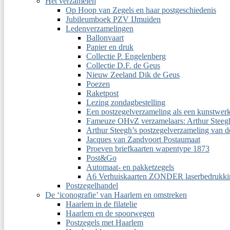
Het verzamelen
Op Hoop van Zegels en haar postgeschiedenis
Jubileumboek PZV IJmuiden
Ledenverzamelingen
Ballonvaart
Papier en druk
Collectie P. Engelenberg
Collectie D.F. de Geus
Nieuw Zeeland Dik de Geus
Poezen
Raketpost
Lezing zondagbestelling
Een postzegelverzameling als een kunstwer
Fameuze OHvZ verzamelaars: Arthur Steeg
Arthur Steegh’s postzegelverzameling van 
Jacques van Zandvoort Postaumaat
Proeven briefkaarten wapentype 1873
Post&Go
Automaat- en pakketzegels
A6 Verhuiskaarten ZONDER laserbedrukki
Postzegelhandel
De ‘iconografie’ van Haarlem en omstreken
Haarlem in de filatelie
Haarlem en de spoorwegen
Postzegels met Haarlem