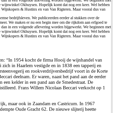
die dan in een volgende aflevering worden bijgewerkt. We beginnen met
e wijnwinkel Okhuysen. Hopelijk komt dat nog een keer. Wel hebben
d Wijnkopers & Hustinx en van Van Rigteren. Maar vooral dus van
lemse bedrijfsleven. We publiceerden eerder al stukken over de
 meer. We maken er nu een begin mee om die rijkdom aan erfgoed te
die dan in een volgende aflevering worden bijgewerkt. We beginnen met
e wijnwinkel Okhuysen. Hopelijk komt dat nog een keer. Wel hebben
d Wijnkopers & Hustinx en van Van Rigteren. Maar vooral dus van
ezen: “In 1954 kocht de firma Hooij de wijnhandel van
i zich in Haarlem vestigde en in 1838 een tapperij en
steenvegerij en rookverdrijversbedrijf voort in de Korte
eccari deelnam. Er waren, naast het pand aan de eerder
n een kelder in een pand aan de Smedestraat. De
istilleerd. Frans Willem Nicolaas Beccari verkocht op 1
ijk, maar ook in Zaandam en Castricum. In 1967
empte Oude Gracht 62. De nieuwe slijterij heette