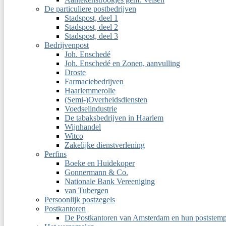
De particuliere postbedrijven
Stadspost, deel 1
Stadspost, deel 2
Stadspost, deel 3
Bedrijvenpost
Joh. Enschedé
Joh. Enschedé en Zonen, aanvulling
Droste
Farmaciebedrijven
Haarlemmerolie
(Semi-)Overheidsdiensten
Voedselindustrie
De tabaksbedrijven in Haarlem
Wijnhandel
Witco
Zakelijke dienstverlening
Perfins
Boeke en Huidekoper
Gonnermann & Co.
Nationale Bank Vereeniging
van Tubergen
Persoonlijk postzegels
Postkantoren
De Postkantoren van Amsterdam en hun poststemp