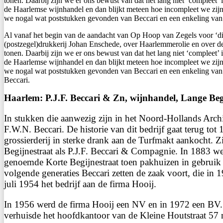
tonen. Daarbij zijn we er ons bewust van dat het lang niet ‘compleet
de Haarlemse wijnhandel en dan blijkt meteen hoe incompleet we zi
we nogal wat poststukken gevonden van Beccari en een enkeling van
Al vanaf het begin van de aandacht van Op Hoop van Zegels voor ‘digi
(postzegel)drukkerij Johan Enschede, over Haarlemmerolie en over de
tonen. Daarbij zijn we er ons bewust van dat het lang niet ‘compleet
de Haarlemse wijnhandel en dan blijkt meteen hoe incompleet we zi
we nogal wat poststukken gevonden van Beccari en een enkeling van
Beccari.
Haarlem: P.J.F. Beccari & Zn, wijnhandel, Lange Begi
In stukken die aanwezig zijn in het Noord-Hollands Archie
F.W.N. Beccari. De historie van dit bedrijf gaat terug to
grossierderij in sterke drank aan de Turfmakt aankocht. Z
Begijnestraat als P.J.F. Beccari & Compagnie. In 1883 we
genoemde Korte Begijnestraat toen pakhuizen in gebruik 
volgende generaties Beccari zetten de zaak voort, die in
juli 1954 het bedrijf aan de firma Hooij.
In 1956 werd de firma Hooij een NV en in 1972 een BV.
verhuisde het hoofdkantoor van de Kleine Houtstraat 57 