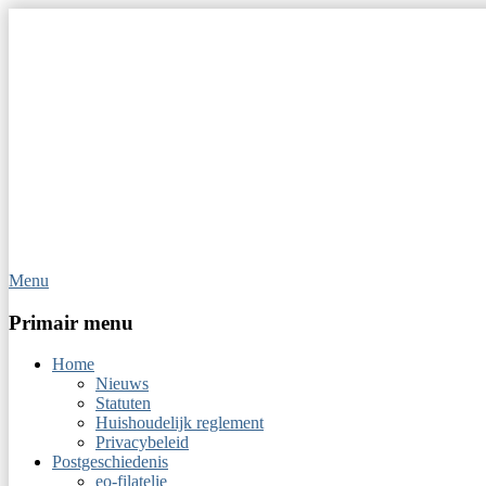
Menu
Op Hoop van Zegels
Vereniging van filatelisten
Primair menu
Home
Nieuws
Statuten
Huishoudelijk reglement
Privacybeleid
Postgeschiedenis
eo-filatelie