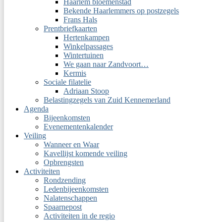
Haarlem bloemenstad
Bekende Haarlemmers op postzegels
Frans Hals
Prentbriefkaarten
Hertenkampen
Winkelpassages
Wintertuinen
We gaan naar Zandvoort…
Kermis
Sociale filatelie
Adriaan Stoop
Belastingzegels van Zuid Kennemerland
Agenda
Bijeenkomsten
Evenementenkalender
Veiling
Wanneer en Waar
Kavellijst komende veiling
Opbrengsten
Activiteiten
Rondzending
Ledenbijeenkomsten
Nalatenschappen
Spaarnepost
Activiteiten in de regio