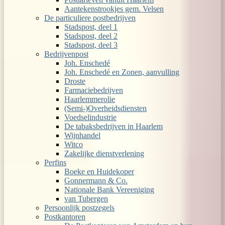
Aantekenstrookjes gem. Velsen
De particuliere postbedrijven
Stadspost, deel 1
Stadspost, deel 2
Stadspost, deel 3
Bedrijvenpost
Joh. Enschedé
Joh. Enschedé en Zonen, aanvulling
Droste
Farmaciebedrijven
Haarlemmerolie
(Semi-)Overheidsdiensten
Voedselindustrie
De tabaksbedrijven in Haarlem
Wijnhandel
Witco
Zakelijke dienstverlening
Perfins
Boeke en Huidekoper
Gonnermann & Co.
Nationale Bank Vereeniging
van Tubergen
Persoonlijk postzegels
Postkantoren