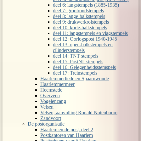
deel 6: langstempels (1885-1935)
deel 7: grootrondstempels
deel 8: lange-balkstempels
deel 9: drukwerkrolstempels
deel 10: korte-balkstempels
deel 11: langstempels en vlagstempels
deel 12: Oorlogspost 1940-1945
deel 13: open-balkstempels en
cilinderstempels
deel 14: TNT stempels
deel 15: PostNL stempels
deel 16: Gelegenheidsstemspels
deel 17: Treinstempels
Haarlemmerliede en Spaarnwoude
Haarlemmermeer
Heemstede
Overveen
Vogelenzang
Velsen
Velsen, aanvulling Ronald Notenboom
Zandvoort
De postorganisatie
Haarlem en de post, deel 2
Postkantoren van Haarlem
Posttarieven vanuit Haarlem