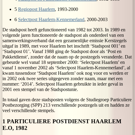
5
Regiopost Haarlem
, 1993-2000
6
Selectpost Haarlem-Kennemerland
, 2000-2003
De stadspost heeft gefunctioneerd van 1982 tot 2003. In 1989 en
volgende jaren functioneerde de stadspost als onderdeel van een
samenwerkingsverband dat een gezamenlijke emissie Kerstzegels
uitgaf in 1989, met voor Haarlem het inschrift ‘Stadspost 001’ en
‘Stadspost 01’. Vanaf 1988 ging de Stadspost door als ‘Post en
Pakketdienst’, zonder dat de naam op de postzegels veranderde. Dat
gebeurde wel vanaf 18 september 2000: ‘Selectpost Haarlem’ en
vanaf 1 november 2002 als ‘Selectpost Haarlem-Kennemerland’, al
kwam tussendoor ‘Stadspost Haarlem’ ook nog voor en werden er
in 2002 ook twee series uitgegeven zonder naam, maar met een
nummer: ‘2014’. Selectpost Haarlem gebruikte in ieder geval in
2001 een stempel van de Stadspostunie.
In totaal gaven deze stadsposten volgens de Studiegroep Particuliere
Postbezorging (SPP) 213 verschillende postzegels uit en hadden ze
veel verschillende stempels.
1 PARTICULIERE POSTDIENST HAARLEM
E.O, 1982