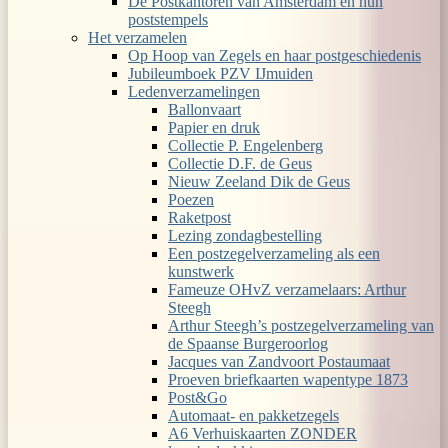
De Postkantoren van Amsterdam en hun
poststempels
Het verzamelen
Op Hoop van Zegels en haar postgeschiedenis
Jubileumboek PZV IJmuiden
Ledenverzamelingen
Ballonvaart
Papier en druk
Collectie P. Engelenberg
Collectie D.F. de Geus
Nieuw Zeeland Dik de Geus
Poezen
Raketpost
Lezing zondagbestelling
Een postzegelverzameling als een
kunstwerk
Fameuze OHvZ verzamelaars: Arthur
Steegh
Arthur Steegh’s postzegelverzameling van
de Spaanse Burgeroorlog
Jacques van Zandvoort Postaumaat
Proeven briefkaarten wapentype 1873
Post&Go
Automaat- en pakketzegels
A6 Verhuiskaarten ZONDER