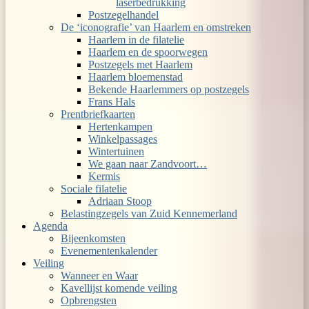
laserbedrukking
Postzegelhandel
De ‘iconografie’ van Haarlem en omstreken
Haarlem in de filatelie
Haarlem en de spoorwegen
Postzegels met Haarlem
Haarlem bloemenstad
Bekende Haarlemmers op postzegels
Frans Hals
Prentbriefkaarten
Hertenkampen
Winkelpassages
Wintertuinen
We gaan naar Zandvoort…
Kermis
Sociale filatelie
Adriaan Stoop
Belastingzegels van Zuid Kennemerland
Agenda
Bijeenkomsten
Evenementenkalender
Veiling
Wanneer en Waar
Kavellijst komende veiling
Opbrengsten