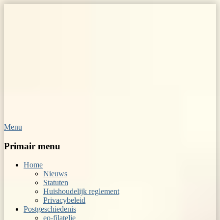
Menu
Op Hoop van Zegels
Vereniging van filatelisten
Primair menu
Home
Nieuws
Statuten
Huishoudelijk reglement
Privacybeleid
Postgeschiedenis
eo-filatelie