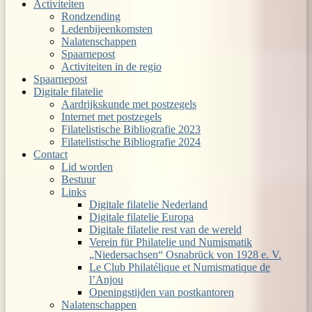
Activiteiten
Rondzending
Ledenbijeenkomsten
Nalatenschappen
Spaarnepost
Activiteiten in de regio
Spaarnepost
Digitale filatelie
Aardrijkskunde met postzegels
Internet met postzegels
Filatelistische Bibliografie 2023
Filatelistische Bibliografie 2024
Contact
Lid worden
Bestuur
Links
Digitale filatelie Nederland
Digitale filatelie Europa
Digitale filatelie rest van de wereld
Verein für Philatelie und Numismatik
„Niedersachsen“ Osnabrück von 1928 e. V.
Le Club Philatélique et Numismatique de
l’Anjou
Openingstijden van postkantoren
Nalatenschappen