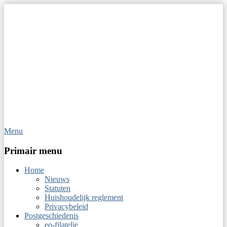
Menu
Op Hoop van Zegels
Vereniging van filatelisten
Primair menu
Home
Nieuws
Statuten
Huishoudelijk reglement
Privacybeleid
Postgeschiedenis
eo-filatelie