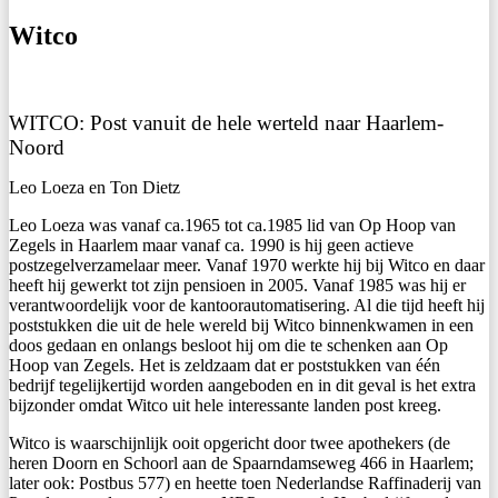
Witco
WITCO: Post vanuit de hele werteld naar Haarlem-
Noord
Leo Loeza en Ton Dietz
Leo Loeza was vanaf ca.1965 tot ca.1985 lid van Op Hoop van
Zegels in Haarlem maar vanaf ca. 1990 is hij geen actieve
postzegelverzamelaar meer. Vanaf 1970 werkte hij bij Witco en daar
heeft hij gewerkt tot zijn pensioen in 2005. Vanaf 1985 was hij er
verantwoordelijk voor de kantoorautomatisering. Al die tijd heeft hij
poststukken die uit de hele wereld bij Witco binnenkwamen in een
doos gedaan en onlangs besloot hij om die te schenken aan Op
Hoop van Zegels. Het is zeldzaam dat er poststukken van één
bedrijf tegelijkertijd worden aangeboden en in dit geval is het extra
bijzonder omdat Witco uit hele interessante landen post kreeg.
Witco is waarschijnlijk ooit opgericht door twee apothekers (de
heren Doorn en Schoorl aan de Spaarndamseweg 466 in Haarlem;
later ook: Postbus 577) en heette toen Nederlandse Raffinaderij van