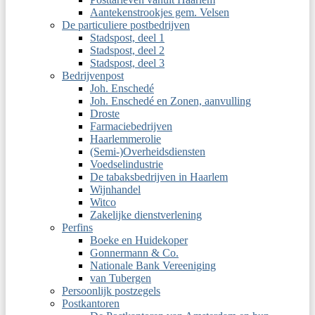
Aantekenstrookjes gem. Velsen
De particuliere postbedrijven
Stadspost, deel 1
Stadspost, deel 2
Stadspost, deel 3
Bedrijvenpost
Joh. Enschedé
Joh. Enschedé en Zonen, aanvulling
Droste
Farmaciebedrijven
Haarlemmerolie
(Semi-)Overheidsdiensten
Voedselindustrie
De tabaksbedrijven in Haarlem
Wijnhandel
Witco
Zakelijke dienstverlening
Perfins
Boeke en Huidekoper
Gonnermann & Co.
Nationale Bank Vereeniging
van Tubergen
Persoonlijk postzegels
Postkantoren