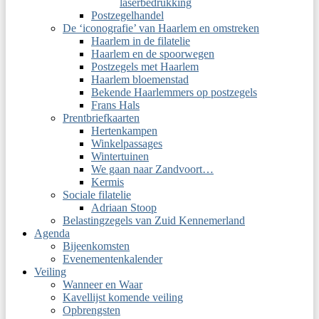
laserbedrukking
Postzegelhandel
De ‘iconografie’ van Haarlem en omstreken
Haarlem in de filatelie
Haarlem en de spoorwegen
Postzegels met Haarlem
Haarlem bloemenstad
Bekende Haarlemmers op postzegels
Frans Hals
Prentbriefkaarten
Hertenkampen
Winkelpassages
Wintertuinen
We gaan naar Zandvoort…
Kermis
Sociale filatelie
Adriaan Stoop
Belastingzegels van Zuid Kennemerland
Agenda
Bijeenkomsten
Evenementenkalender
Veiling
Wanneer en Waar
Kavellijst komende veiling
Opbrengsten