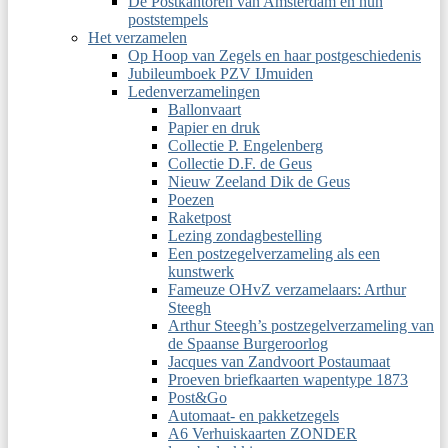
De Postkantoren van Amsterdam en hun
poststempels
Het verzamelen
Op Hoop van Zegels en haar postgeschiedenis
Jubileumboek PZV IJmuiden
Ledenverzamelingen
Ballonvaart
Papier en druk
Collectie P. Engelenberg
Collectie D.F. de Geus
Nieuw Zeeland Dik de Geus
Poezen
Raketpost
Lezing zondagbestelling
Een postzegelverzameling als een
kunstwerk
Fameuze OHvZ verzamelaars: Arthur
Steegh
Arthur Steegh’s postzegelverzameling van
de Spaanse Burgeroorlog
Jacques van Zandvoort Postaumaat
Proeven briefkaarten wapentype 1873
Post&Go
Automaat- en pakketzegels
A6 Verhuiskaarten ZONDER