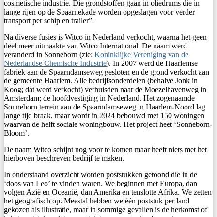
cosmetische industrie. Die grondstoffen gaan in oliedrums die in
lange rijen op de Spaarnekade worden opgeslagen voor verder
transport per schip en trailer”.
Na diverse fusies is Witco in Nederland verkocht, waarna het geen
deel meer uitmaakte van Witco International. De naam werd
veranderd in Sonneborn (zie:
Koninklijke Vereniging van de
Nederlandse Chemische Industrie
). In 2007 werd de Haarlemse
fabriek aan de Spaarndamseweg gesloten en de grond verkocht aan
de gemeente Haarlem. Alle bedrijfsonderdelen (behalve Jonk in
Koog; dat werd verkocht) verhuisden naar de Moezelhavenweg in
Amsterdam; de hoofdvestiging in Nederland. Het zogenaamde
Sonneborn terrein aan de Spaarndamseweg in Haarlem-Noord lag
lange tijd braak, maar wordt in 2024 bebouwd met 150 woningen
waarvan de helft sociale woningbouw. Het project heet ‘Sonneborn-
Bloom’.
De naam Witco schijnt nog voor te komen maar heeft niets met het
hierboven beschreven bedrijf te maken.
In onderstaand overzicht worden poststukken getoond die in de
‘doos van Leo’ te vinden waren. We beginnen met Europa, dan
volgen Azië en Oceanië, dan Amerika en tenslotte Afrika. We zetten
het geografisch op. Meestal hebben we één poststuk per land
gekozen als illustratie, maar in sommige gevallen is de herkomst of