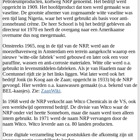
Petroleumproducten, kortweg NRP genoemd. Het bedrijf werd
opgericht in 1909. Het hoofdproduct dat toen werd gemaakt was
vaseline. De grootste afnemer van zogenaamde witte vaseline was
een tijd lang Nigeria, waar het werd gebruikt als basis voor anti-
zonnebrand crème. De heer Schoorl is bij het bedrijf gebleven als
directeur tot 1970 en heeft de overgang naar een Amerikaanse
overname dus nog meegemaakt.
Omstreeks 1965, nog in de tijd van de NRP, werd aan de
moezelhavenweg in Amsterdam een terrein aangekocht waarop een
nieuwe ‘witte-olie fabriek’ werd gebouwd en later ook een voor
paraffine, wassen en anti-corrosie materialen. Witte olie werd o.a.
gebruikt in levensmiddelen-fabrieken. Als je van Haarlem naar de
Coentunnel rijdt zie je het links liggen. Wat later werd ook het
bedrijf Jonk (in Koog aan de Zaan; opgericht in 1933) bij de NRP
gevoegd. Hier werden o.a. kaaswassen gemaakt (o.a. bekend van de
BEL-kaasjes). Zie:
ZaanWiki
.
In 1968 werd de NRP verkocht aan Witco Chemicals in de VS, ook
een wereldwijd opererend bedrijf. De divisie van Witco waar de
NRP onder viel heette Sonneborn, maar die naam werd toen alleen
intern gebruikt. In 1971 werd de naam NRP vervangen door de
naam Witco. Witco leverde aan ca. 80 landen producten.
Deze digitale verzameling bevat poststukken die afkomstig zijn uit