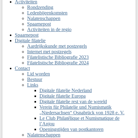
Activiteiten
Rondzending
Ledenbijeenkomsten
Nalatenschappen
Spaarnepost
Activiteiten in de regio
Spaarnepost
Digitale filatelie
Aardrijkskunde met postzegels
Internet met postzegels
Filatelistische Bibliografie 2023
Filatelistische Bibliografie 2024
Contact
Lid worden
Bestuur
Links
Digitale filatelie Nederland
Digitale filatelie Europa
Digitale filatelie rest van de wereld
Verein für Philatelie und Numismatik
„Niedersachsen“ Osnabrück von 1928 e. V.
Le Club Philatélique et Numismatique de
l’Anjou
Openingstijden van postkantoren
Nalatenschappen