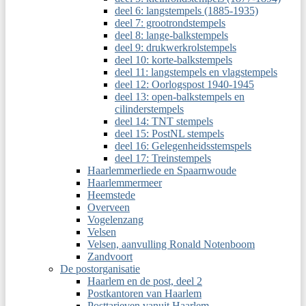
deel 6: langstempels (1885-1935)
deel 7: grootrondstempels
deel 8: lange-balkstempels
deel 9: drukwerkrolstempels
deel 10: korte-balkstempels
deel 11: langstempels en vlagstempels
deel 12: Oorlogspost 1940-1945
deel 13: open-balkstempels en
cilinderstempels
deel 14: TNT stempels
deel 15: PostNL stempels
deel 16: Gelegenheidsstemspels
deel 17: Treinstempels
Haarlemmerliede en Spaarnwoude
Haarlemmermeer
Heemstede
Overveen
Vogelenzang
Velsen
Velsen, aanvulling Ronald Notenboom
Zandvoort
De postorganisatie
Haarlem en de post, deel 2
Postkantoren van Haarlem
Posttarieven vanuit Haarlem