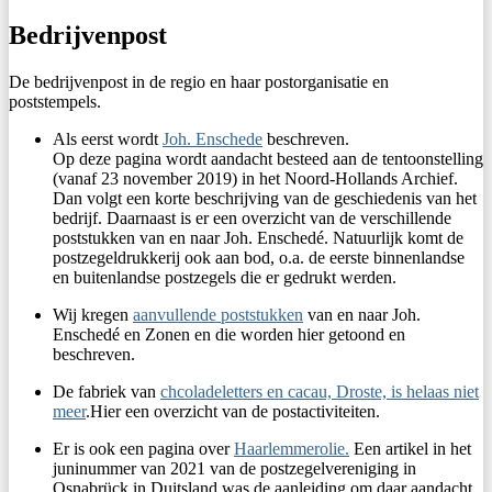
Bedrijvenpost
De bedrijvenpost in de regio en haar postorganisatie en
poststempels.
Als eerst wordt
Joh. Enschede
beschreven.
Op deze pagina wordt aandacht besteed aan de tentoonstelling
(vanaf 23 november 2019) in het Noord-Hollands Archief.
Dan volgt een korte beschrijving van de geschiedenis van het
bedrijf. Daarnaast is er een overzicht van de verschillende
poststukken van en naar Joh. Enschedé. Natuurlijk komt de
postzegeldrukkerij ook aan bod, o.a. de eerste binnenlandse
en buitenlandse postzegels die er gedrukt werden.
Wij kregen
aanvullende poststukken
van en naar Joh.
Enschedé en Zonen en die worden hier getoond en
beschreven.
De fabriek van
chcoladeletters en cacau, Droste, is helaas niet
meer
.Hier een overzicht van de postactiviteiten.
Er is ook een pagina over
Haarlemmerolie.
Een artikel in het
juninummer van 2021 van de postzegelvereniging in
Osnabrück in Duitsland was de aanleiding om daar aandacht