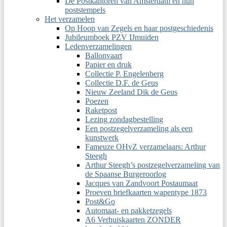
De Postkantoren van Amsterdam en hun
poststempels
Het verzamelen
Op Hoop van Zegels en haar postgeschiedenis
Jubileumboek PZV IJmuiden
Ledenverzamelingen
Ballonvaart
Papier en druk
Collectie P. Engelenberg
Collectie D.F. de Geus
Nieuw Zeeland Dik de Geus
Poezen
Raketpost
Lezing zondagbestelling
Een postzegelverzameling als een
kunstwerk
Fameuze OHvZ verzamelaars: Arthur
Steegh
Arthur Steegh’s postzegelverzameling van
de Spaanse Burgeroorlog
Jacques van Zandvoort Postaumaat
Proeven briefkaarten wapentype 1873
Post&Go
Automaat- en pakketzegels
A6 Verhuiskaarten ZONDER