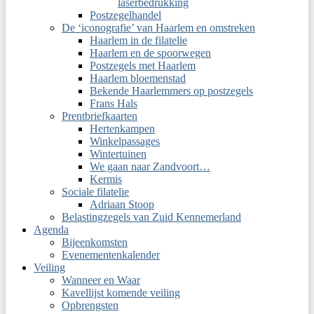
laserbedrukking
Postzegelhandel
De ‘iconografie’ van Haarlem en omstreken
Haarlem in de filatelie
Haarlem en de spoorwegen
Postzegels met Haarlem
Haarlem bloemenstad
Bekende Haarlemmers op postzegels
Frans Hals
Prentbriefkaarten
Hertenkampen
Winkelpassages
Wintertuinen
We gaan naar Zandvoort…
Kermis
Sociale filatelie
Adriaan Stoop
Belastingzegels van Zuid Kennemerland
Agenda
Bijeenkomsten
Evenementenkalender
Veiling
Wanneer en Waar
Kavellijst komende veiling
Opbrengsten