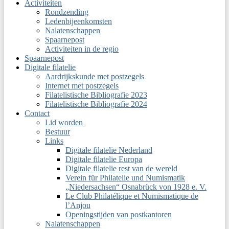
Activiteiten
Rondzending
Ledenbijeenkomsten
Nalatenschappen
Spaarnepost
Activiteiten in de regio
Spaarnepost
Digitale filatelie
Aardrijkskunde met postzegels
Internet met postzegels
Filatelistische Bibliografie 2023
Filatelistische Bibliografie 2024
Contact
Lid worden
Bestuur
Links
Digitale filatelie Nederland
Digitale filatelie Europa
Digitale filatelie rest van de wereld
Verein für Philatelie und Numismatik
„Niedersachsen“ Osnabrück von 1928 e. V.
Le Club Philatélique et Numismatique de
l’Anjou
Openingstijden van postkantoren
Nalatenschappen