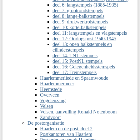
deel 6: langstempels (1885-1935)
deel 7: grootrondstempels
deel 8: lange-balkstempels
deel 9: drukwerkrolstempels
deel 10: korte-balkstempels
deel 11: langstempels en vlagstempels
deel 12: Oorlogspost 1940-1945
deel 13: open-balkstempels en
cilinderstempels
deel 14: TNT stempels
deel 15: PostNL stempels
deel 16: Gelegenheidsstemspels
deel 17: Treinstempels
Haarlemmerliede en Spaarnwoude
Haarlemmermeer
Heemstede
Overveen
Vogelenzang
Velsen
Velsen, aanvulling Ronald Notenboom
Zandvoort
De postorganisatie
Haarlem en de post, deel 2
Postkantoren van Haarlem
Posttarieven vanuit Haarlem