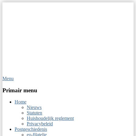
Menu
Op Hoop van Zegels
Vereniging van filatelisten
Primair menu
Home
Nieuws
Statuten
Huishoudelijk reglement
Privacybeleid
Postgeschiedenis
eo-filatelie