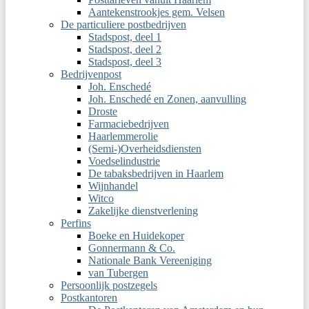
Aantekenstrookjes gem. Velsen
De particuliere postbedrijven
Stadspost, deel 1
Stadspost, deel 2
Stadspost, deel 3
Bedrijvenpost
Joh. Enschedé
Joh. Enschedé en Zonen, aanvulling
Droste
Farmaciebedrijven
Haarlemmerolie
(Semi-)Overheidsdiensten
Voedselindustrie
De tabaksbedrijven in Haarlem
Wijnhandel
Witco
Zakelijke dienstverlening
Perfins
Boeke en Huidekoper
Gonnermann & Co.
Nationale Bank Vereeniging
van Tubergen
Persoonlijk postzegels
Postkantoren