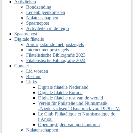
Activiteiten
Rondzending
Ledenbijeenkomsten
Nalatenschappen
Spaarnepost
Activiteiten in de regio
Spaarnepost
Digitale filatelie
Aardrijkskunde met postzegels
Internet met postzegels
Filatelistische Bibliografie 2023
Filatelistische Bibliografie 2024
Contact
Lid worden
Bestuur
Links
Digitale filatelie Nederland
Digitale filatelie Europa
Digitale filatelie rest van de wereld
Verein für Philatelie und Numismatik
„Niedersachsen“ Osnabrück von 1928 e. V.
Le Club Philatélique et Numismatique de
l’Anjou
Openingstijden van postkantoren
Nalatenschappen