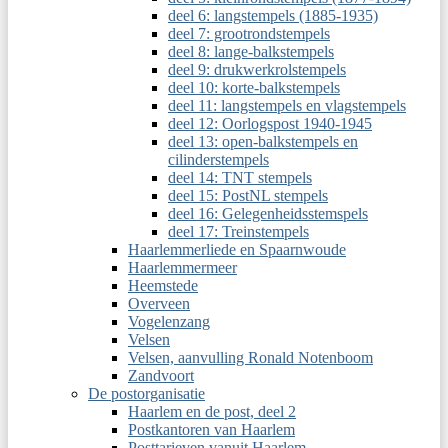
deel 6: langstempels (1885-1935)
deel 7: grootrondstempels
deel 8: lange-balkstempels
deel 9: drukwerkrolstempels
deel 10: korte-balkstempels
deel 11: langstempels en vlagstempels
deel 12: Oorlogspost 1940-1945
deel 13: open-balkstempels en
cilinderstempels
deel 14: TNT stempels
deel 15: PostNL stempels
deel 16: Gelegenheidsstemspels
deel 17: Treinstempels
Haarlemmerliede en Spaarnwoude
Haarlemmermeer
Heemstede
Overveen
Vogelenzang
Velsen
Velsen, aanvulling Ronald Notenboom
Zandvoort
De postorganisatie
Haarlem en de post, deel 2
Postkantoren van Haarlem
Posttarieven vanuit Haarlem