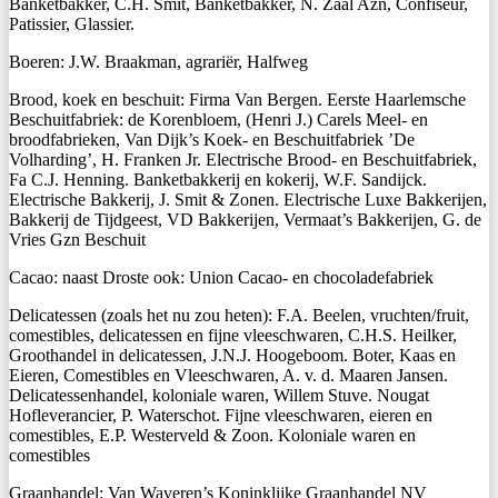
Banketbakker, C.H. Smit, Banketbakker, N. Zaal Azn, Confiseur,
Patissier, Glassier.
Boeren: J.W. Braakman, agrariër, Halfweg
Brood, koek en beschuit: Firma Van Bergen. Eerste Haarlemsche
Beschuitfabriek: de Korenbloem, (Henri J.) Carels Meel- en
broodfabrieken, Van Dijk’s Koek- en Beschuitfabriek ’De
Volharding’, H. Franken Jr. Electrische Brood- en Beschuitfabriek,
Fa C.J. Henning. Banketbakkerij en kokerij, W.F. Sandijck.
Electrische Bakkerij, J. Smit & Zonen. Electrische Luxe Bakkerijen,
Bakkerij de Tijdgeest, VD Bakkerijen, Vermaat’s Bakkerijen, G. de
Vries Gzn Beschuit
Cacao: naast Droste ook: Union Cacao- en chocoladefabriek
Delicatessen (zoals het nu zou heten): F.A. Beelen, vruchten/fruit,
comestibles, delicatessen en fijne vleeschwaren, C.H.S. Heilker,
Groothandel in delicatessen, J.N.J. Hoogeboom. Boter, Kaas en
Eieren, Comestibles en Vleeschwaren, A. v. d. Maaren Jansen.
Delicatessenhandel, koloniale waren, Willem Stuve. Nougat
Hofleverancier, P. Waterschot. Fijne vleeschwaren, eieren en
comestibles, E.P. Westerveld & Zoon. Koloniale waren en
comestibles
Graanhandel: Van Waveren’s Koninklijke Graanhandel NV