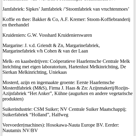
Jamfabriek: Sipkes’ Jamfabriek /’Stoomfabriek van vruchtenmoes’
Koffie en thee: Bakker & Co, A.F. Kremer: Stoom-Koffiebranderij
en theehandel
Kruideniers: G.W. Vosshard Kruidenierswaren
Margarine: J. v.d. Griendt & Zn, Margarinefabriek,
Margarinefabriek v/h Cohen & van der Laan
Melk- en kaasbedrijven: Coöperatieve Haarlemsche Centrale Melk
Inrichting met eigen laboratorium, Hartenlust Melkinrichting, De
Sierkan Melkinrichting, Uniekaas
Mosterd, azijn en ingemaakte groente: Eerste Haarlemsche
Mosterdfabriek (M&S), Firma J. Haas & Zn: Azijnmakerij/Rozijn-
Azijnfabriek “Het Anker”, Kühne (augurken en andere vegetarische
produkten)
Suikerindustrie: CSM Suiker; NV Centrale Suiker Maatschappij;
Suikerfabriek “Holland”, Halfweg
Veevoeder(machines): Hosokawa-Nauta Europe BV. Eerder:
Nautamix NV/BV