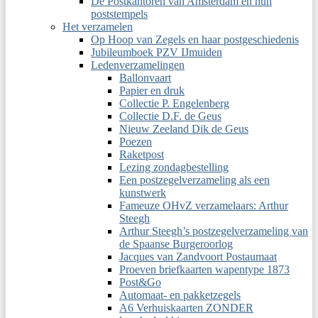
De Postkantoren van Amsterdam en hun
poststempels
Het verzamelen
Op Hoop van Zegels en haar postgeschiedenis
Jubileumboek PZV IJmuiden
Ledenverzamelingen
Ballonvaart
Papier en druk
Collectie P. Engelenberg
Collectie D.F. de Geus
Nieuw Zeeland Dik de Geus
Poezen
Raketpost
Lezing zondagbestelling
Een postzegelverzameling als een
kunstwerk
Fameuze OHvZ verzamelaars: Arthur
Steegh
Arthur Steegh’s postzegelverzameling van
de Spaanse Burgeroorlog
Jacques van Zandvoort Postaumaat
Proeven briefkaarten wapentype 1873
Post&Go
Automaat- en pakketzegels
A6 Verhuiskaarten ZONDER