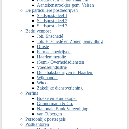
Aantekenstrookjes gem. Velsen
De particuliere postbedrijven
Stadspost, deel 1
Stadspost, deel 2
Stadspost, deel 3
Bedrijvenpost
Joh. Enschedé
Joh. Enschedé en Zonen, aanvulling
Droste
Farmaciebedrijven
Haarlemmerolie
(Semi-)Overheidsdiensten
Voedselindustrie
De tabaksbedrijven in Haarlem
Wijnhandel
Witco
Zakelijke dienstverlening
Perfins
Boeke en Huidekoper
Gonnermann & Co.
Nationale Bank Vereeniging
van Tubergen
Persoonlijk postzegels
Postkantoren