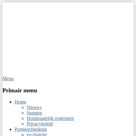
Menu
Op Hoop van Zegels
Vereniging van filatelisten
Primair menu
Home
Nieuws
Statuten
Huishoudelijk reglement
Privacybeleid
Postgeschiedenis
eo-filatelie