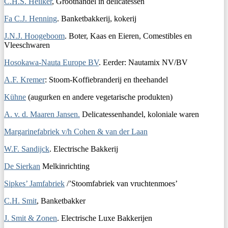
C.H.S. Heilker
, Groothandel in delicatessen
Fa C.J. Henning
. Banketbakkerij, kokerij
J.N.J. Hoogeboom
. Boter, Kaas en Eieren, Comestibles en
Vleeschwaren
Hosokawa-Nauta Europe BV
. Eerder: Nautamix NV/BV
A.F. Kremer
: Stoom-Koffiebranderij en theehandel
Kühne
(augurken en andere vegetarische produkten)
A. v. d. Maaren Jansen.
Delicatessenhandel, koloniale waren
Margarinefabriek v/h Cohen & van der Laan
W.F. Sandijck
. Electrische Bakkerij
De Sierkan
Melkinrichting
Sipkes’ Jamfabriek
/’Stoomfabriek van vruchtenmoes’
C.H. Smit
, Banketbakker
J. Smit & Zonen
. Electrische Luxe Bakkerijen