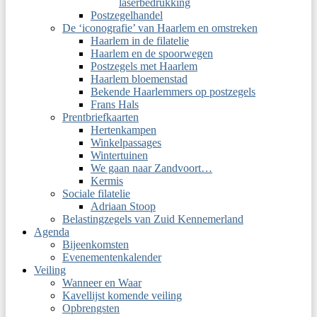
laserbedrukking
Postzegelhandel
De ‘iconografie’ van Haarlem en omstreken
Haarlem in de filatelie
Haarlem en de spoorwegen
Postzegels met Haarlem
Haarlem bloemenstad
Bekende Haarlemmers op postzegels
Frans Hals
Prentbriefkaarten
Hertenkampen
Winkelpassages
Wintertuinen
We gaan naar Zandvoort…
Kermis
Sociale filatelie
Adriaan Stoop
Belastingzegels van Zuid Kennemerland
Agenda
Bijeenkomsten
Evenementenkalender
Veiling
Wanneer en Waar
Kavellijst komende veiling
Opbrengsten