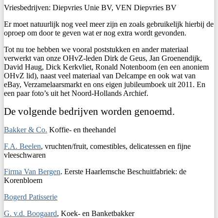
Vriesbedrijven: Diepvries Unie BV, VEN Diepvries BV
Er moet natuurlijk nog veel meer zijn en zoals gebruikelijk hierbij de
oproep om door te geven wat er nog extra wordt gevonden.
Tot nu toe hebben we vooral poststukken en ander materiaal
verwerkt van onze OHvZ-leden Dirk de Geus, Jan Groenendijk,
David Haug, Dick Kerkvliet, Ronald Notenboom (en een anoniem
OHvZ lid), naast veel materiaal van Delcampe en ook wat van
eBay, Verzamelaarsmarkt en ons eigen jubileumboek uit 2011. En
een paar foto’s uit het Noord-Hollands Archief.
De volgende bedrijven worden genoemd.
Bakker & Co.
Koffie- en theehandel
F.A. Beelen
, vruchten/fruit, comestibles, delicatessen en fijne
vleeschwaren
Firma Van Bergen
. Eerste Haarlemsche Beschuitfabriek: de
Korenbloem
Bogerd Patisserie
G. v.d. Boogaard
, Koek- en Banketbakker