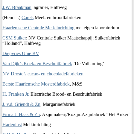
J.W. Braakman
, agrariër, Halfweg
(Henri J.)
Carels
Meel- en broodfabrieken
Haarlemsche Centrale Melk Inrichting
met eigen laboratorium
CSM Suiker
; NV Centrale Suiker Maatschappij; Suikerfabriek
“Holland”, Halfweg
Diepvries Unie BV
Van Dijk’s Koek- en Beschuitfabriek
’De Volharding’
NV Droste’s cacao- en chocoladefabrieken
Eerste Haarlemsche Mosterdfabriek
, M&S
H. Franken Jr.
Electrische Brood- en Beschuitfabriek
J. v.d. Griendt & Zn
, Margarinefabriek
Firma J. Haas & Zn
: Azijnmakerij/Rozijn-Azijnfabriek “Het Anker”
Hartenlust
Melkinrichting