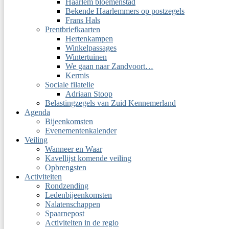
Haarlem bloemenstad
Bekende Haarlemmers op postzegels
Frans Hals
Prentbriefkaarten
Hertenkampen
Winkelpassages
Wintertuinen
We gaan naar Zandvoort…
Kermis
Sociale filatelie
Adriaan Stoop
Belastingzegels van Zuid Kennemerland
Agenda
Bijeenkomsten
Evenementenkalender
Veiling
Wanneer en Waar
Kavellijst komende veiling
Opbrengsten
Activiteiten
Rondzending
Ledenbijeenkomsten
Nalatenschappen
Spaarnepost
Activiteiten in de regio