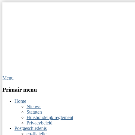
Menu
Op Hoop van Zegels
Vereniging van filatelisten
Primair menu
Home
Nieuws
Statuten
Huishoudelijk reglement
Privacybeleid
Postgeschiedenis
eo-filatelie