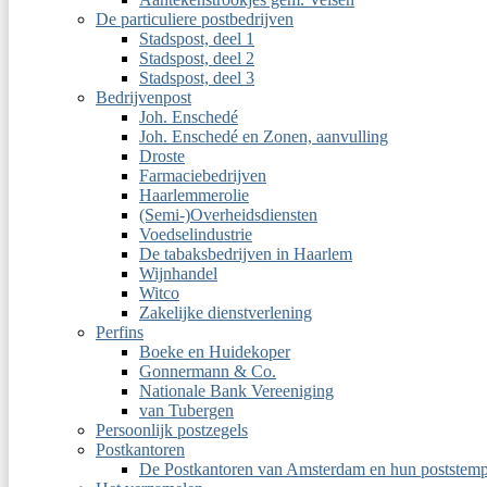
De particuliere postbedrijven
Stadspost, deel 1
Stadspost, deel 2
Stadspost, deel 3
Bedrijvenpost
Joh. Enschedé
Joh. Enschedé en Zonen, aanvulling
Droste
Farmaciebedrijven
Haarlemmerolie
(Semi-)Overheidsdiensten
Voedselindustrie
De tabaksbedrijven in Haarlem
Wijnhandel
Witco
Zakelijke dienstverlening
Perfins
Boeke en Huidekoper
Gonnermann & Co.
Nationale Bank Vereeniging
van Tubergen
Persoonlijk postzegels
Postkantoren
De Postkantoren van Amsterdam en hun poststemp