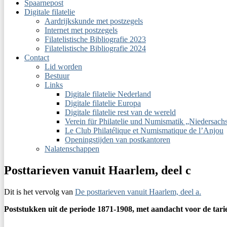
Spaarnepost
Digitale filatelie
Aardrijkskunde met postzegels
Internet met postzegels
Filatelistische Bibliografie 2023
Filatelistische Bibliografie 2024
Contact
Lid worden
Bestuur
Links
Digitale filatelie Nederland
Digitale filatelie Europa
Digitale filatelie rest van de wereld
Verein für Philatelie und Numismatik „Niedersac
Le Club Philatélique et Numismatique de l’Anjou
Openingstijden van postkantoren
Nalatenschappen
Posttarieven vanuit Haarlem, deel c
Dit is het vervolg van
De posttarieven vanuit Haarlem, deel a.
Poststukken uit de periode 1871-1908, met aandacht voor de tari