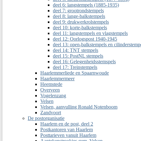
deel 6: langstempels (1885-1935)
deel 7: grootrondstempels
deel 8: lange-balkstempels
deel 9: drukwerkrolstempels
deel 10: korte-balkstempels
deel 11: langstempels en vlagstempels
deel 12: Oorlogspost 1940-1945
deel 13: open-balkstempels en cilinderstemp
deel 14: TNT stempels
deel 15: PostNL stempels
deel 16: Gelegenheidsstemspels
deel 17: Treinstempels
Haarlemmerliede en Spaarnwoude
Haarlemmermeer
Heemstede
Overveen
Vogelenzang
Velsen
Velsen, aanvulling Ronald Notenboom
Zandvoort
De postorganisatie
Haarlem en de post, deel 2
Postkantoren van Haarlem
Posttarieven vanuit Haarlem
Aantekenstrookjes gem. Velsen