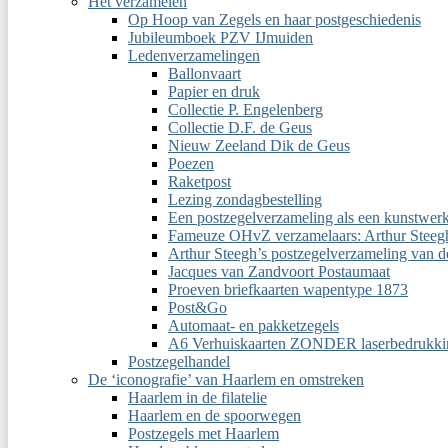
Het verzamelen
Op Hoop van Zegels en haar postgeschiedenis
Jubileumboek PZV IJmuiden
Ledenverzamelingen
Ballonvaart
Papier en druk
Collectie P. Engelenberg
Collectie D.F. de Geus
Nieuw Zeeland Dik de Geus
Poezen
Raketpost
Lezing zondagbestelling
Een postzegelverzameling als een kunstwer
Fameuze OHvZ verzamelaars: Arthur Steeg
Arthur Steegh’s postzegelverzameling van 
Jacques van Zandvoort Postaumaat
Proeven briefkaarten wapentype 1873
Post&Go
Automaat- en pakketzegels
A6 Verhuiskaarten ZONDER laserbedrukki
Postzegelhandel
De ‘iconografie’ van Haarlem en omstreken
Haarlem in de filatelie
Haarlem en de spoorwegen
Postzegels met Haarlem