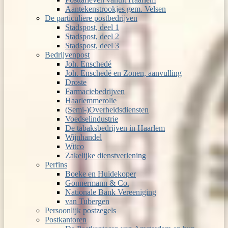
Aantekenstrookjes gem. Velsen
De particuliere postbedrijven
Stadspost, deel 1
Stadspost, deel 2
Stadspost, deel 3
Bedrijvenpost
Joh. Enschedé
Joh. Enschedé en Zonen, aanvulling
Droste
Farmaciebedrijven
Haarlemmerolie
(Semi-)Overheidsdiensten
Voedselindustrie
De tabaksbedrijven in Haarlem
Wijnhandel
Witco
Zakelijke dienstverlening
Perfins
Boeke en Huidekoper
Gonnermann & Co.
Nationale Bank Vereeniging
van Tubergen
Persoonlijk postzegels
Postkantoren