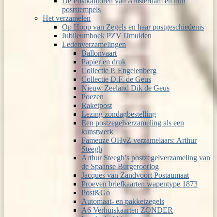
De Postkantoren van Amsterdam en hun
poststempels
Het verzamelen
Op Hoop van Zegels en haar postgeschiedenis
Jubileumboek PZV IJmuiden
Ledenverzamelingen
Ballonvaart
Papier en druk
Collectie P. Engelenberg
Collectie D.F. de Geus
Nieuw Zeeland Dik de Geus
Poezen
Raketpost
Lezing zondagbestelling
Een postzegelverzameling als een
kunstwerk
Fameuze OHvZ verzamelaars: Arthur
Steegh
Arthur Steegh’s postzegelverzameling van
de Spaanse Burgeroorlog
Jacques van Zandvoort Postaumaat
Proeven briefkaarten wapentype 1873
Post&Go
Automaat- en pakketzegels
A6 Verhuiskaarten ZONDER