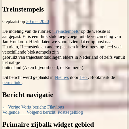
Treinstempels
Geplaatst op
20 mei 2020
De indeling van de rubriek
‘Treinstempels’
op de website is
aangepast. Er is een flink stuk toegevoegd uit de verzameling van
Jan Honkoop. Hierin laten we vooral zien dat er op post naar
Haarlem, Heemstede en andere plaatsen in de omgeving heel veel
verschillende blokstempels zijn
gebruikt van trajectaanduidingen elders in Nederland of zelfs vanuit
het nabije
buitenland (Aken bijvoorbeeld, of Emmerik).
Dit bericht werd geplaatst in
Nieuws
door
Leo
. Bookmark de
permalink
.
Bericht navigatie
←
Vorige
Vorig bericht:
Filavlogs
Volgende
→
Volgend bericht:
Postzegelblog
Primaire zijbalk widget gebied