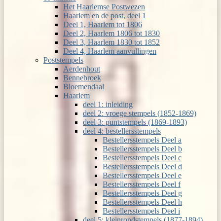
Het Haarlemse Postwezen
Haarlem en de post, deel 1
Deel 1, Haarlem tot 1806
Deel 2, Haarlem 1806 tot 1830
Deel 3, Haarlem 1830 tot 1852
Deel 4, Haarlem aanvullingen
Poststempels
Aerdenhout
Bennebroek
Bloemendaal
Haarlem
deel 1: inleiding
deel 2: vroege stempels (1852-1869)
deel 3: puntstempels (1869-1893)
deel 4: bestellersstempels
Bestellersstempels Deel a
Bestellersstempels Deel b
Bestellersstempels Deel c
Bestellersstempels Deel d
Bestellersstempels Deel e
Bestellersstempels Deel f
Bestellersstempels Deel g
Bestellersstempels Deel h
Bestellersstempels Deel i
deel 5: kleinrondstempels (1877-1894)