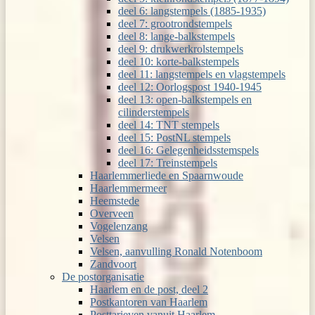
deel 6: langstempels (1885-1935)
deel 7: grootrondstempels
deel 8: lange-balkstempels
deel 9: drukwerkrolstempels
deel 10: korte-balkstempels
deel 11: langstempels en vlagstempels
deel 12: Oorlogspost 1940-1945
deel 13: open-balkstempels en
cilinderstempels
deel 14: TNT stempels
deel 15: PostNL stempels
deel 16: Gelegenheidsstemspels
deel 17: Treinstempels
Haarlemmerliede en Spaarnwoude
Haarlemmermeer
Heemstede
Overveen
Vogelenzang
Velsen
Velsen, aanvulling Ronald Notenboom
Zandvoort
De postorganisatie
Haarlem en de post, deel 2
Postkantoren van Haarlem
Posttarieven vanuit Haarlem