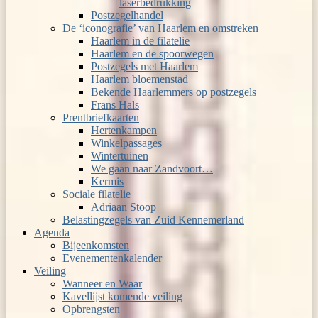
laserbedrukking
Postzegelhandel
De ‘iconografie’ van Haarlem en omstreken
Haarlem in de filatelie
Haarlem en de spoorwegen
Postzegels met Haarlem
Haarlem bloemenstad
Bekende Haarlemmers op postzegels
Frans Hals
Prentbriefkaarten
Hertenkampen
Winkelpassages
Wintertuinen
We gaan naar Zandvoort…
Kermis
Sociale filatelie
Adriaan Stoop
Belastingzegels van Zuid Kennemerland
Agenda
Bijeenkomsten
Evenementenkalender
Veiling
Wanneer en Waar
Kavellijst komende veiling
Opbrengsten