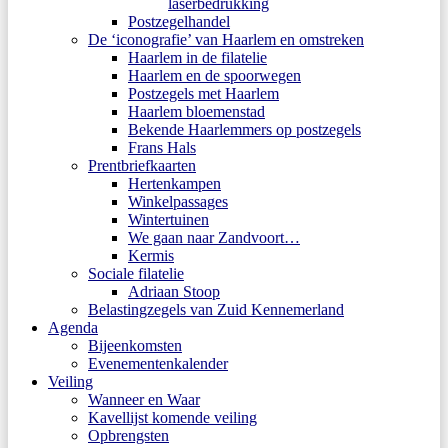
laserbedrukking
Postzegelhandel
De ‘iconografie’ van Haarlem en omstreken
Haarlem in de filatelie
Haarlem en de spoorwegen
Postzegels met Haarlem
Haarlem bloemenstad
Bekende Haarlemmers op postzegels
Frans Hals
Prentbriefkaarten
Hertenkampen
Winkelpassages
Wintertuinen
We gaan naar Zandvoort…
Kermis
Sociale filatelie
Adriaan Stoop
Belastingzegels van Zuid Kennemerland
Agenda
Bijeenkomsten
Evenementenkalender
Veiling
Wanneer en Waar
Kavellijst komende veiling
Opbrengsten