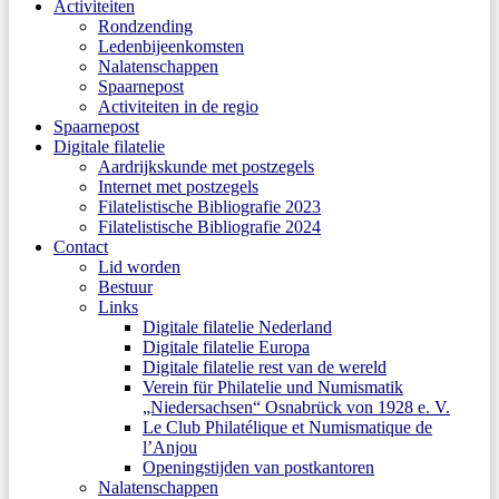
Activiteiten
Rondzending
Ledenbijeenkomsten
Nalatenschappen
Spaarnepost
Activiteiten in de regio
Spaarnepost
Digitale filatelie
Aardrijkskunde met postzegels
Internet met postzegels
Filatelistische Bibliografie 2023
Filatelistische Bibliografie 2024
Contact
Lid worden
Bestuur
Links
Digitale filatelie Nederland
Digitale filatelie Europa
Digitale filatelie rest van de wereld
Verein für Philatelie und Numismatik
„Niedersachsen“ Osnabrück von 1928 e. V.
Le Club Philatélique et Numismatique de
l’Anjou
Openingstijden van postkantoren
Nalatenschappen