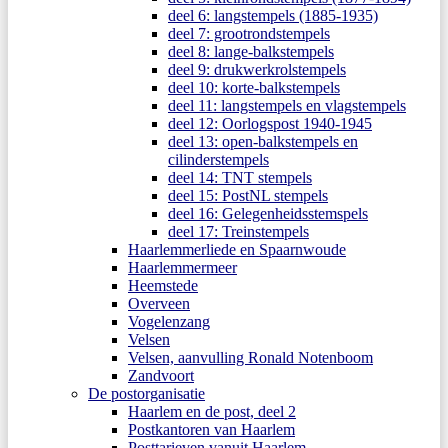
deel 6: langstempels (1885-1935)
deel 7: grootrondstempels
deel 8: lange-balkstempels
deel 9: drukwerkrolstempels
deel 10: korte-balkstempels
deel 11: langstempels en vlagstempels
deel 12: Oorlogspost 1940-1945
deel 13: open-balkstempels en
cilinderstempels
deel 14: TNT stempels
deel 15: PostNL stempels
deel 16: Gelegenheidsstemspels
deel 17: Treinstempels
Haarlemmerliede en Spaarnwoude
Haarlemmermeer
Heemstede
Overveen
Vogelenzang
Velsen
Velsen, aanvulling Ronald Notenboom
Zandvoort
De postorganisatie
Haarlem en de post, deel 2
Postkantoren van Haarlem
Posttarieven vanuit Haarlem