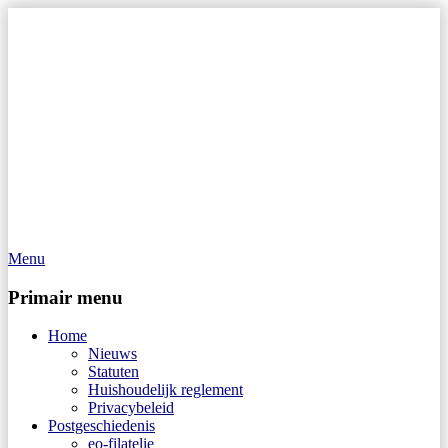
Menu
Op Hoop van Zegels
Vereniging van filatelisten
Primair menu
Home
Nieuws
Statuten
Huishoudelijk reglement
Privacybeleid
Postgeschiedenis
eo-filatelie