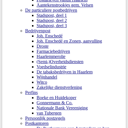
Aantekenstrookjes gem. Velsen
De particuliere postbedrijven
Stadspost, deel 1
Stadspost, deel 2
Stadspost, deel 3
Bedrijvenpost
Joh. Enschedé
Joh. Enschedé en Zonen, aanvulling
Droste
Farmaciebedrijven
Haarlemmerolie
(Semi-)Overheidsdiensten
Voedselindustrie
De tabaksbedrijven in Haarlem
Wijnhandel
Witco
Zakelijke dienstverlening
Perfins
Boeke en Huidekoper
Gonnermann & Co.
Nationale Bank Vereeniging
van Tubergen
Persoonlijk postzegels
Postkantoren