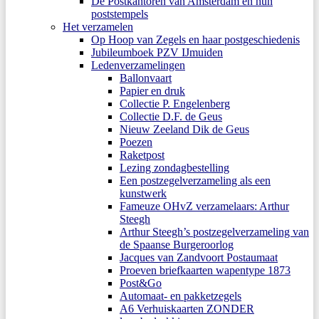
De Postkantoren van Amsterdam en hun
poststempels
Het verzamelen
Op Hoop van Zegels en haar postgeschiedenis
Jubileumboek PZV IJmuiden
Ledenverzamelingen
Ballonvaart
Papier en druk
Collectie P. Engelenberg
Collectie D.F. de Geus
Nieuw Zeeland Dik de Geus
Poezen
Raketpost
Lezing zondagbestelling
Een postzegelverzameling als een
kunstwerk
Fameuze OHvZ verzamelaars: Arthur
Steegh
Arthur Steegh’s postzegelverzameling van
de Spaanse Burgeroorlog
Jacques van Zandvoort Postaumaat
Proeven briefkaarten wapentype 1873
Post&Go
Automaat- en pakketzegels
A6 Verhuiskaarten ZONDER