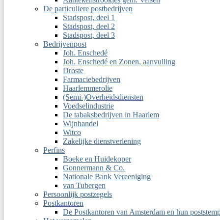
De particuliere postbedrijven
Stadspost, deel 1
Stadspost, deel 2
Stadspost, deel 3
Bedrijvenpost
Joh. Enschedé
Joh. Enschedé en Zonen, aanvulling
Droste
Farmaciebedrijven
Haarlemmerolie
(Semi-)Overheidsdiensten
Voedselindustrie
De tabaksbedrijven in Haarlem
Wijnhandel
Witco
Zakelijke dienstverlening
Perfins
Boeke en Huidekoper
Gonnermann & Co.
Nationale Bank Vereeniging
van Tubergen
Persoonlijk postzegels
Postkantoren
De Postkantoren van Amsterdam en hun poststemp