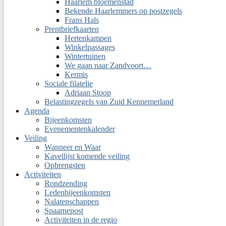
Haarlem bloemenstad
Bekende Haarlemmers op postzegels
Frans Hals
Prentbriefkaarten
Hertenkampen
Winkelpassages
Wintertuinen
We gaan naar Zandvoort…
Kermis
Sociale filatelie
Adriaan Stoop
Belastingzegels van Zuid Kennemerland
Agenda
Bijeenkomsten
Evenementenkalender
Veiling
Wanneer en Waar
Kavellijst komende veiling
Opbrengsten
Activiteiten
Rondzending
Ledenbijeenkomsten
Nalatenschappen
Spaarnepost
Activiteiten in de regio