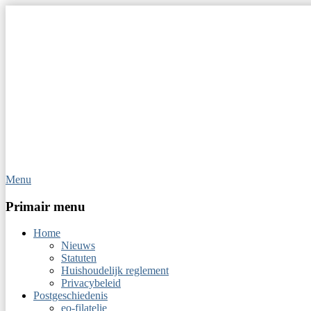
Menu
Op Hoop van Zegels
Vereniging van filatelisten
Primair menu
Home
Nieuws
Statuten
Huishoudelijk reglement
Privacybeleid
Postgeschiedenis
eo-filatelie