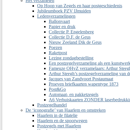
Het verzamelen
Op Hoop van Zegels en haar postgeschiedenis
Jubileumboek PZV IJmuiden
Ledenverzamelingen
Ballonvaart
Papier en druk
Collectie P. Engelenberg
Collectie D.F. de Geus
Nieuw Zeeland Dik de Geus
Poezen
Raketpost
Lezing zondagbestelling
Een postzegelverzameling als een kunstwer
Fameuze OHvZ verzamelaars: Arthur Steeg
Arthur Steegh’s postzegelverzameling van 
Jacques van Zandvoort Postaumaat
Proeven briefkaarten wapentype 1873
Post&Go
Automaat- en pakketzegels
A6 Verhuiskaarten ZONDER laserbedrukki
Postzegelhandel
De ‘iconografie’ van Haarlem en omstreken
Haarlem in de filatelie
Haarlem en de spoorwegen
Postzegels met Haarlem