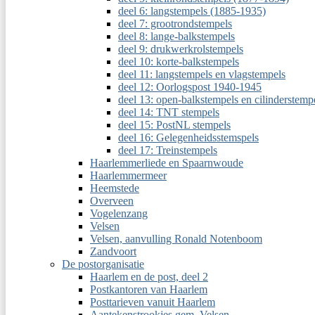
deel 6: langstempels (1885-1935)
deel 7: grootrondstempels
deel 8: lange-balkstempels
deel 9: drukwerkrolstempels
deel 10: korte-balkstempels
deel 11: langstempels en vlagstempels
deel 12: Oorlogspost 1940-1945
deel 13: open-balkstempels en cilinderstemp
deel 14: TNT stempels
deel 15: PostNL stempels
deel 16: Gelegenheidsstemspels
deel 17: Treinstempels
Haarlemmerliede en Spaarnwoude
Haarlemmermeer
Heemstede
Overveen
Vogelenzang
Velsen
Velsen, aanvulling Ronald Notenboom
Zandvoort
De postorganisatie
Haarlem en de post, deel 2
Postkantoren van Haarlem
Posttarieven vanuit Haarlem
Aantekenstrookjes gem. Velsen