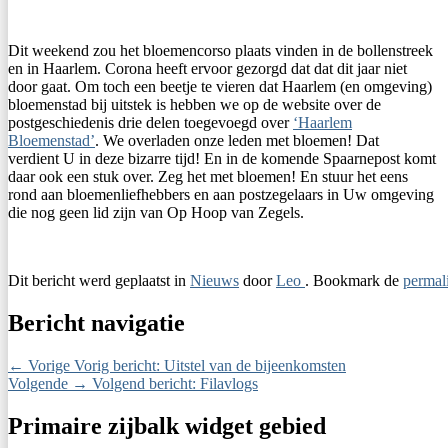
Dit weekend zou het bloemencorso plaats vinden in de bollenstreek
en in Haarlem. Corona heeft ervoor gezorgd dat dat dit jaar niet
door gaat. Om toch een beetje te vieren dat Haarlem (en omgeving)
bloemenstad bij uitstek is hebben we op de website over de
postgeschiedenis drie delen toegevoegd over
‘Haarlem
Bloemenstad’
. We overladen onze leden met bloemen! Dat
verdient U in deze bizarre tijd! En in de komende Spaarnepost komt
daar ook een stuk over. Zeg het met bloemen! En stuur het eens
rond aan bloemenliefhebbers en aan postzegelaars in Uw omgeving
die nog geen lid zijn van Op Hoop van Zegels.
Dit bericht werd geplaatst in
Nieuws
door
Leo
. Bookmark de
permal
Bericht navigatie
←
Vorige
Vorig bericht:
Uitstel van de bijeenkomsten
Volgende
→
Volgend bericht:
Filavlogs
Primaire zijbalk widget gebied