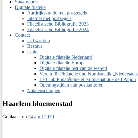
Spaarnepost
Digitale filatelie
Aardrijkskunde met postzegels
Internet met postzegels
Filatelistische Bibliografie 2023
Filatelistische Bibliografie 2024
Contact
Lid worden
Bestuur
Links
Digitale filatelie Nederland
Digitale filatelie Europa
Digitale filatelie rest van de wereld
Verein für Philatelie und Numismatik „Niedersac
Le Club Philatélique et Numismatique de l’Anjou
Openingstijden van postkantoren
Nalatenschappen
Haarlem bloemenstad
Geplaatst op
24 april 2020