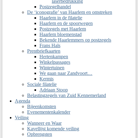
laserbedrukking
Postzegelhandel
De ‘iconografie’ van Haarlem en omstreken
Haarlem in de filatelie
Haarlem en de spoorwegen
Postzegels met Haarlem
Haarlem bloemenstad
Bekende Haarlemmers op postzegels
Frans Hals
Prentbriefkaarten
Hertenkampen
Winkelpassages
Wintertuinen
We gaan naar Zandvoort…
Kermis
Sociale filatelie
Adriaan Stoop
Belastingzegels van Zuid Kennemerland
Agenda
Bijeenkomsten
Evenementenkalender
Veiling
Wanneer en Waar
Kavellijst komende veiling
Opbrengsten