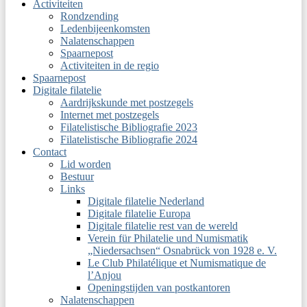
Activiteiten
Rondzending
Ledenbijeenkomsten
Nalatenschappen
Spaarnepost
Activiteiten in de regio
Spaarnepost
Digitale filatelie
Aardrijkskunde met postzegels
Internet met postzegels
Filatelistische Bibliografie 2023
Filatelistische Bibliografie 2024
Contact
Lid worden
Bestuur
Links
Digitale filatelie Nederland
Digitale filatelie Europa
Digitale filatelie rest van de wereld
Verein für Philatelie und Numismatik
„Niedersachsen“ Osnabrück von 1928 e. V.
Le Club Philatélique et Numismatique de
l’Anjou
Openingstijden van postkantoren
Nalatenschappen