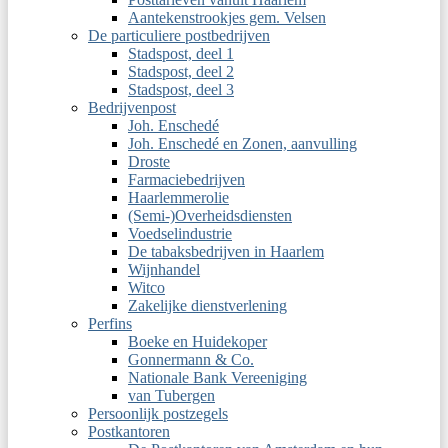
Aantekenstrookjes gem. Velsen
De particuliere postbedrijven
Stadspost, deel 1
Stadspost, deel 2
Stadspost, deel 3
Bedrijvenpost
Joh. Enschedé
Joh. Enschedé en Zonen, aanvulling
Droste
Farmaciebedrijven
Haarlemmerolie
(Semi-)Overheidsdiensten
Voedselindustrie
De tabaksbedrijven in Haarlem
Wijnhandel
Witco
Zakelijke dienstverlening
Perfins
Boeke en Huidekoper
Gonnermann & Co.
Nationale Bank Vereeniging
van Tubergen
Persoonlijk postzegels
Postkantoren