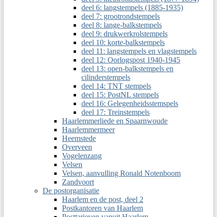
deel 6: langstempels (1885-1935)
deel 7: grootrondstempels
deel 8: lange-balkstempels
deel 9: drukwerkrolstempels
deel 10: korte-balkstempels
deel 11: langstempels en vlagstempels
deel 12: Oorlogspost 1940-1945
deel 13: open-balkstempels en
cilinderstempels
deel 14: TNT stempels
deel 15: PostNL stempels
deel 16: Gelegenheidsstemspels
deel 17: Treinstempels
Haarlemmerliede en Spaarnwoude
Haarlemmermeer
Heemstede
Overveen
Vogelenzang
Velsen
Velsen, aanvulling Ronald Notenboom
Zandvoort
De postorganisatie
Haarlem en de post, deel 2
Postkantoren van Haarlem
Posttarieven vanuit Haarlem