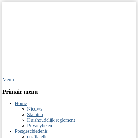
Menu
Op Hoop van Zegels
Vereniging van filatelisten
Primair menu
Home
Nieuws
Statuten
Huishoudelijk reglement
Privacybeleid
Postgeschiedenis
eo-filatelie