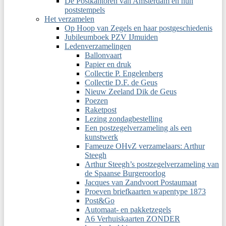
De Postkantoren van Amsterdam en hun
poststempels
Het verzamelen
Op Hoop van Zegels en haar postgeschiedenis
Jubileumboek PZV IJmuiden
Ledenverzamelingen
Ballonvaart
Papier en druk
Collectie P. Engelenberg
Collectie D.F. de Geus
Nieuw Zeeland Dik de Geus
Poezen
Raketpost
Lezing zondagbestelling
Een postzegelverzameling als een
kunstwerk
Fameuze OHvZ verzamelaars: Arthur
Steegh
Arthur Steegh’s postzegelverzameling van
de Spaanse Burgeroorlog
Jacques van Zandvoort Postaumaat
Proeven briefkaarten wapentype 1873
Post&Go
Automaat- en pakketzegels
A6 Verhuiskaarten ZONDER